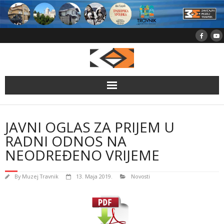
Skip
to
content
JAVNI OGLAS ZA PRIJEM U
RADNI ODNOS NA
NEODREĐENO VRIJEME
By
Muzej Travnik
13. Maja 2019.
Novosti