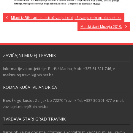
Mladi iz BiH rade na istraživanju i obilježavanju nekropola stećaka
Majski dani Muzeja 2019.
ZAVIČAJNI MUZEJ TRAVNIK
Informacije za posjetitelje: Barišić Marina, Mob: +387 61 821-746, e-
mail:muzej.travnik@bih.net.ba
RODNA KUĆA IVE ANDRIĆA
Enes Škrgo, kustos Zenjak bb 72270 Travnik Tel: +387 30 501-477 e-mail:
zavicajni.muzej@bih.net.ba
TVRĐAVA STARI GRAD TRAVNIK
Varoš bb Za sve dodatne informacije kontaktirati Zavičajni muzej Travnik