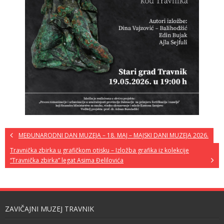
MEĐUNARODNI DAN MUZEJA – 18. MAJ – MAJSKI DANI MUZEJA 2026.
Travnička zbirka u grafičkom otisku – Izložba grafika iz kolekcije
“Travnička zbirka” legat Asima Đelilovića
ZAVIČAJNI MUZEJ TRAVNIK