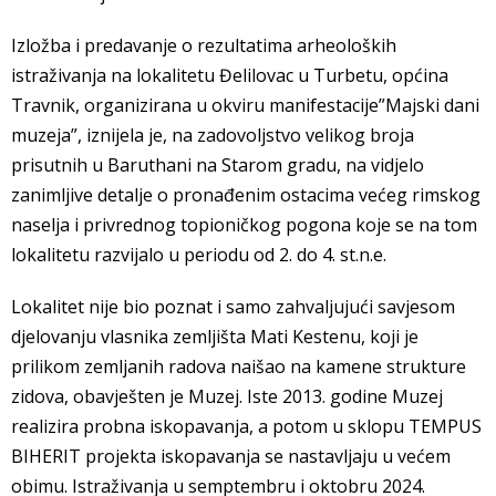
Izložba i predavanje o rezultatima arheoloških
istraživanja na lokalitetu Đelilovac u Turbetu, općina
Travnik, organizirana u okviru manifestacije”Majski dani
muzeja”, iznijela je, na zadovoljstvo velikog broja
prisutnih u Baruthani na Starom gradu, na vidjelo
zanimljive detalje o pronađenim ostacima većeg rimskog
naselja i privrednog topioničkog pogona koje se na tom
lokalitetu razvijalo u periodu od 2. do 4. st.n.e.
Lokalitet nije bio poznat i samo zahvaljujući savjesom
djelovanju vlasnika zemljišta Mati Kestenu, koji je
prilikom zemljanih radova naišao na kamene strukture
zidova, obavješten je Muzej. Iste 2013. godine Muzej
realizira probna iskopavanja, a potom u sklopu TEMPUS
BIHERIT projekta iskopavanja se nastavljaju u većem
obimu. Istraživanja u semptembru i oktobru 2024.