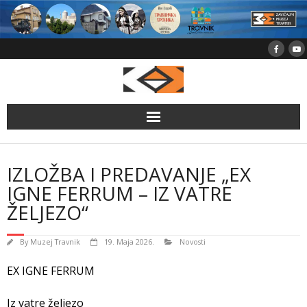
Skip
to
content
IZLOŽBA I PREDAVANJE „EX
IGNE FERRUM – IZ VATRE
ŽELJEZO“
By
Muzej Travnik
19. Maja 2026.
Novosti
EX IGNE FERRUM
Iz vatre željezo