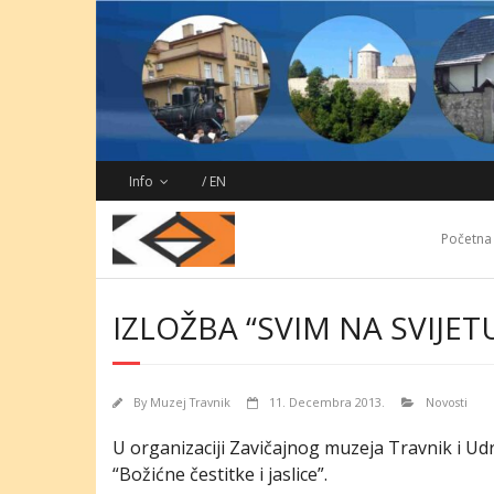
Skip
to
content
Info
/ EN
Početna
IZLOŽBA “SVIM NA SVIJETU
By
Muzej Travnik
11. Decembra 2013.
Novosti
U organizaciji Zavičajnog muzeja Travnik i Udr
“Božićne čestitke i jaslice”.