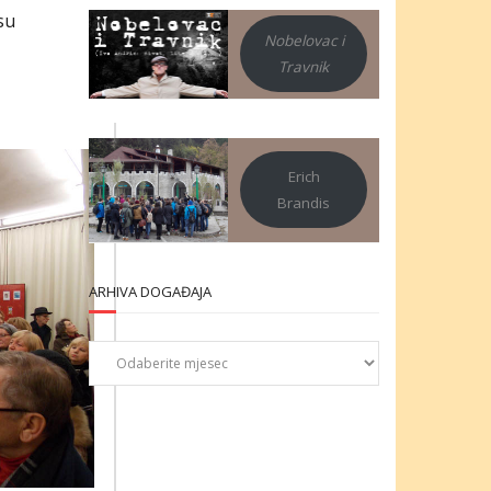
su
Nobelovac i
Travnik
Erich
Brandis
ARHIVA DOGAĐAJA
Arhiva
događaja