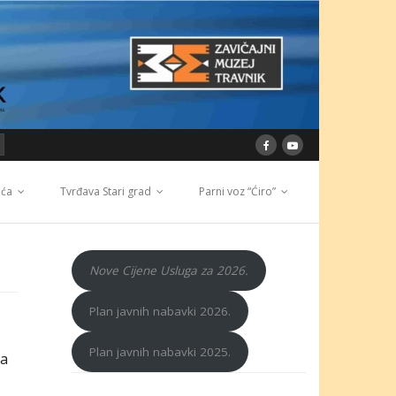
ića
Tvrđava Stari grad
Parni voz “Ćiro”
Nove Cijene Usluga za 2026.
Plan javnih nabavki 2026.
Plan javnih nabavki 2025.
ba