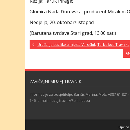
Režija: Faruk Piragić
Glumica Nada Đurevska, producent Miralem O
Nedjelja, 20. oktobar/listopad
(Barutana tvrđave Stari grad, 13.00 sati)
Uređenju bazilike u mjestu Varošluk, Turbe kod Travnika
AN
ZAVIČAJNI MUZEJ TRAVNIK
Informacije za posjetitelje: Barišić Marina, Mob: +387 61 821-
746, e-mail:muzej.travnik@bih.net.ba
Općina 