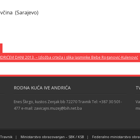
včina (Sarajevo)
DRIĆEVI DANI 2013. – Izložba crteža i slika Jasminke Bebe Roganović-Kulenović
RODNA KUĆA IVE ANDRIĆA
T
Enes Škrgo, kustos Zenjak bb 72270 Travnik Tel: +387 30 501-
Va
477 e-mail: zavicajni.muzej@bih.net.ba
mu
Travnik
Ministarstvo obrazovanjan – SBK / KSB
Federalno ministarstvo obr