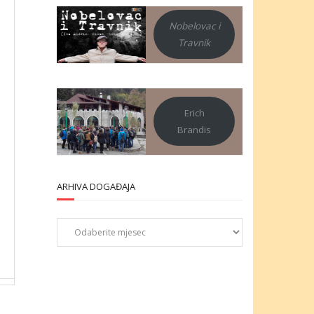
Nobelovac i
Travnik
Erich
Brandis
ARHIVA DOGAĐAJA
Arhiva
događaja