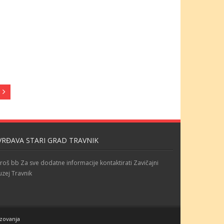
VRĐAVA STARI GRAD TRAVNIK
roš bb Za sve dodatne informacije kontaktirati Zavičajni
zej Travnik
azovanja