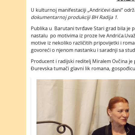
U kulturnoj manifestaciji „Andrićevi dani“ o
dokumentarnoj produkciji BH Radija 1
.
Publika u Barutani tvrđave Stari grad bila j
nastalu po motivima iz proze Ive Andrića.Uv
motive iz nekoliko različitih pripovijetki i ro
govoreći o njenom nastanku i saradnji sa stud
Producent i radijski reditelj Miralem Ovčina 
Đurevska tumači glavni lik romana, gospođicu