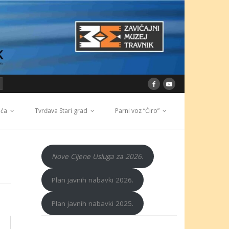
ića
Tvrđava Stari grad
Parni voz “Ćiro”
Nove Cijene Usluga za 2026.
Plan javnih nabavki 2026.
Plan javnih nabavki 2025.