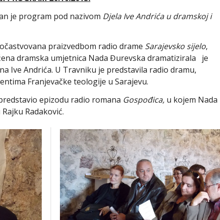
držan je program pod nazivom
Djela Ive Andrića u dramskoj i
e počastvovana praizvedbom radio drame
Sarajevsko sijelo
,
ažena dramska umjetnica Nada Đurevska dramatizirala je
mana Ive Andrića. U Travniku je predstavila radio dramu,
entima Franjevačke teologije u Sarajevu.
je predstavio epizodu radio romana
Gospođica,
u kojem Nada
 Rajku Radaković.