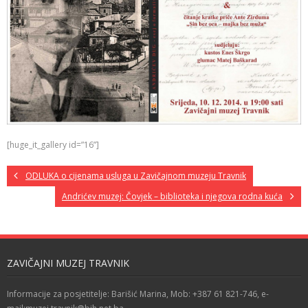
[huge_it_gallery id=”16”]
ODLUKA o cijenama usluga u Zavičajnom muzeju Travnik
Andrićev muzej: Čovjek – biblioteka i njegova rodna kuća
ZAVIČAJNI MUZEJ TRAVNIK
Informacije za posjetitelje: Barišić Marina, Mob: +387 61 821-746, e-