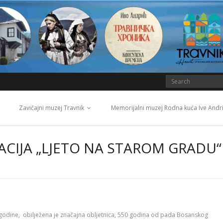
Zavičajni muzej Travnik
Memorijalni muzej Rodna kuća Ive Andr
ACIJA „LJETO NA STAROM GRADU“
3. godine, obilježena je značajna obljetnica, 550 godina od pada Bosanskog