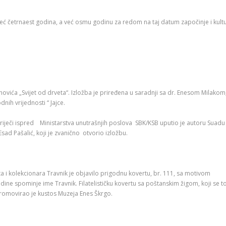
već četrnaest godina, a već osmu godinu za redom na taj datum započinje i kult
ihovića „Svijet od drveta“. Izložba je priređena u saradnji sa dr. Enesom Milakom
nih vrijednosti “ Jajce.
e riječi ispred Ministarstva unutrašnjih poslova SBK/KSB uputio je autoru Suadu
sad Pašalić, koji je zvanično otvorio izložbu.
a i kolekcionara Travnik je objavilo prigodnu kovertu, br. 111, sa motivom
ine spominje ime Travnik. Filatelističku kovertu sa poštanskim žigom, koji se t
promovirao je kustos Muzeja Enes Škrgo.