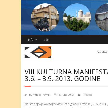
Skip
to
content
Info
/ EN
Početna
VIII KULTURNA MANIFEST
3.6. – 3.9. 2013. GODINE
By
Muzej Travnik
3. Juna 2013.
Novosti
Na srednjovjekovnoj tvrđavi Stari grad u Travniku, 3. 6. 201