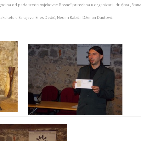
0 godina od pada srednjovjekovne Bosne“ priređena u organizaciji društva „Stana
m fakultetu u Sarajevu: Enes Dedić, Nedim Rabić i Dženan Dautović.