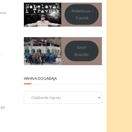
Nobelovac i
urna
Travnik
Erich
,
Brandis
ARHIVA DOGAĐAJA
Arhiva
događaja
oga