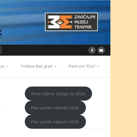
ića
Tvrđava Stari grad
Parni voz “Ćiro”
Nove Cijene Usluga za 2026.
Plan javnih nabavki 2026.
Plan javnih nabavki 2025.