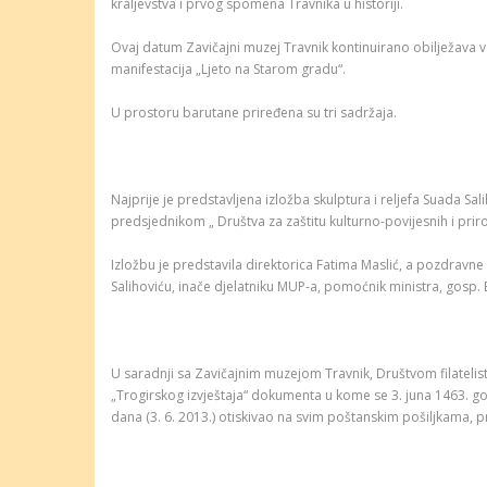
kraljevstva i prvog spomena Travnika u historiji.
Ovaj datum Zavičajni muzej Travnik kontinuirano obilježava 
manifestacija „Ljeto na Starom gradu“.
U prostoru barutane priređena su tri sadržaja.
Najprije je predstavljena izložba skulptura i reljefa Suada Sal
predsjednikom „ Društva za zaštitu kulturno-povijesnih i prirod
Izložbu je predstavila direktorica Fatima Maslić, a pozdravn
Salihoviću, inače djelatniku MUP-a, pomoćnik ministra, gosp. E
U saradnji sa Zavičajnim muzejom Travnik, Društvom filatelist
„Trogirskog izvještaja“ dokumenta u kome se 3. juna 1463. god
dana (3. 6. 2013.) otiskivao na svim poštanskim pošiljkama, 