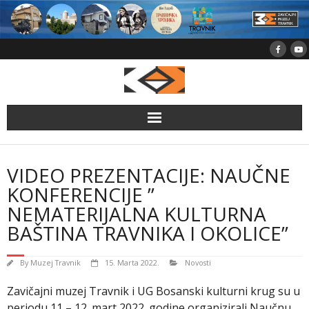
Skip
to
content
VIDEO PREZENTACIJE: NAUČNE
KONFERENCIJE ”
NEMATERIJALNA KULTURNA
BAŠTINA TRAVNIKA I OKOLICE”
By
Muzej Travnik
15. Marta 2022.
Novosti
Zavičajni muzej Travnik i UG Bosanski kulturni krug su u
periodu 11 – 12. mart 2022. godine organizirali Naučnu