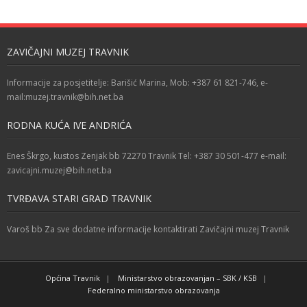
ZAVIČAJNI MUZEJ TRAVNIK
Informacije za posjetitelje: Barišić Marina, Mob: +387 61 821-746, e-
mail:muzej.travnik@bih.net.ba
RODNA KUĆA IVE ANDRIĆA
Enes Škrgo, kustos Zenjak bb 72270 Travnik Tel: +387 30 501-477 e-mail:
zavicajni.muzej@bih.net.ba
TVRĐAVA STARI GRAD TRAVNIK
Varoš bb Za sve dodatne informacije kontaktirati Zavičajni muzej Travnik
Općina Travnik
Ministarstvo obrazovanjan – SBK / KSB
Federalno ministarstvo obrazovanja