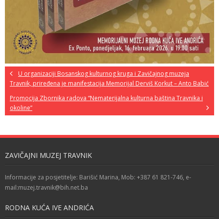
U organizaciji Bosanskog kulturnog kruga i Zavičajnog muzeja
Travnik, priređena je manifestacija Memorijal Derviš Korkut – Anto Babić
Promocija Zbornika radova “Nematerijalna kulturna baština Travnika i
okoline”
ZAVIČAJNI MUZEJ TRAVNIK
Informacije za posjetitelje: Barišić Marina, Mob: +387 61 821-746, e-
mail:muzej.travnik@bih.net.ba
RODNA KUĆA IVE ANDRIĆA