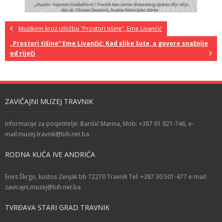
Muzikom kroz izložbu “Prostori tišine”, Eme Livančić
„Prostori tišine“ Eme Livančić: Kad slike šute, a govore snažnije
od riječi
ZAVIČAJNI MUZEJ TRAVNIK
Informacije za posjetitelje: Barišić Marina, Mob: +387 61 821-746, e-
mail:muzej.travnik@bih.net.ba
RODNA KUĆA IVE ANDRIĆA
Enes Škrgo, kustos Zenjak bb 72270 Travnik Tel: +387 30 501-477 e-mail:
zavicajni.muzej@bih.net.ba
TVRĐAVA STARI GRAD TRAVNIK