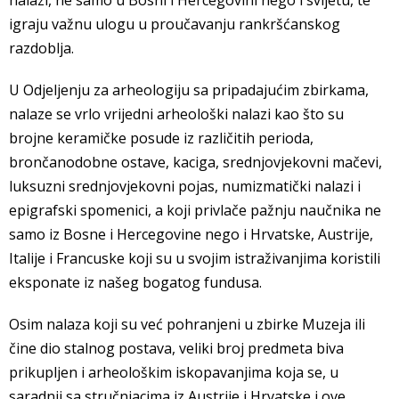
igraju važnu ulogu u proučavanju rankršćanskog
razdoblja.
U Odjeljenju za arheologiju sa pripadajućim zbirkama,
nalaze se vrlo vrijedni arheološki nalazi kao što su
brojne keramičke posude iz različitih perioda,
brončanodobne ostave, kaciga, srednjovjekovni mačevi,
luksuzni srednjovjekovni pojas, numizmatički nalazi i
epigrafski spomenici, a koji privlače pažnju naučnika ne
samo iz Bosne i Hercegovine nego i Hrvatske, Austrije,
Italije i Francuske koji su u svojim istraživanjima koristili
eksponate iz našeg bogatog fundusa.
Osim nalaza koji su već pohranjeni u zbirke Muzeja ili
čine dio stalnog postava, veliki broj predmeta biva
prikupljen i arheološkim iskopavanjima koja se, u
saradnji sa stručnjacima iz Austrije i Hrvatske i ove