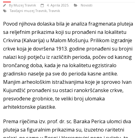
By
Muzej Travnik
4. Aprila 2025.
Novosti
Tavičajni muzej Travnik
,
Travnik
Povod njihova dolaska bila je analiza fragmenata pluteja
sa reljefnim prikazima koji su pronađeni na lokalitetu
Crkvina (Kalvarija) u Malom Mošunju. Prilikom izgradnje
crkve koja je dovršena 1913. godine pronađeni su brojni
nalazi koji potječu iz različitih perioda, počev od kasnog
brončanog doba, kada je na lokalitetu egzistiralo
gradinsko naselje pa sve do perioda kasne antike.
Manjim arheološkim istraživanjima koje je sproveo Ivan
Kujundžić pronađeni su ostaci ranokršćanske crkve,
presvođene grobnice, te veliki broj ulomaka
arhitektonske plastike.
Prema riječima izv. prof. dr. sc. Baraka Perica ulomci dva
pluteja sa figuralnim prikazima su, izuzetno raritetni
nalazi, ne samo u Bosni i Hercegovini nego i svijetu, te