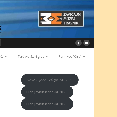
ića
Tvrđava Stari grad
Parni voz “Ćiro”
Nove Cijene Usluga za 2026.
Plan javnih nabavki 2026.
Plan javnih nabavki 2025.