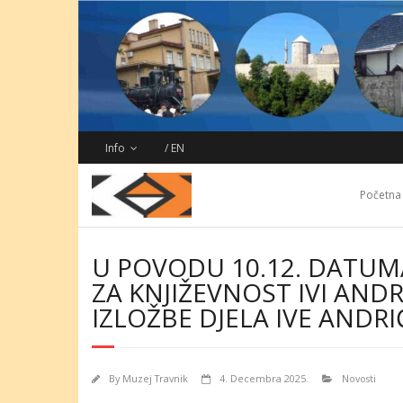
Skip
to
content
Info
/ EN
Početna
U POVODU 10.12. DATU
ZA KNJIŽEVNOST IVI ANDRI
IZLOŽBE DJELA IVE ANDRI
By
Muzej Travnik
4. Decembra 2025.
Novosti