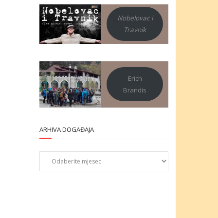
Nobelovac i
Travnik
Erich
Brandis
ARHIVA DOGAĐAJA
Arhiva
događaja