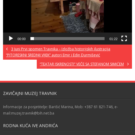
00:00
01:22
3 Juni Prvi spomen Travnika – Izložba historijskih ilustracija
“PITORESKNI SREDNJI VIJEK” autori Emir i Edin Durmišević
“TEATAR ISKRENOSTI” VEČE SA STEFANOM SIMIĆEM
ZAVIČAJNI MUZEJ TRAVNIK
Informacije za posjetitelje: Barišić Marina, Mob: +387 61 821-746, e-
mail:muzej.travnik@bih.net.ba
RODNA KUĆA IVE ANDRIĆA