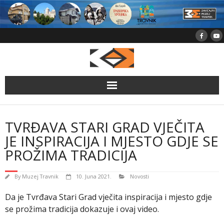
Skip
to
content
TVRĐAVA STARI GRAD VJEČITA
JE INSPIRACIJA I MJESTO GDJE SE
PROŽIMA TRADICIJA
By
Muzej Travnik
10. Juna 2021.
Novosti
Da je Tvrđava Stari Grad vječita inspiracija i mjesto gdje
se prožima tradicija dokazuje i ovaj video.