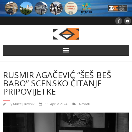
Skip
to
content
RUSMIR AGAČEVIĆ “ŠEŠ-BEŠ
BABO” SCENSKO ČITANJE
PRIPOVIJETKE
By
Muzej Travnik
15. Aprila 2024.
Novosti