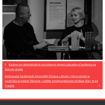
Radovi na rekonstrukciji porušenog sjeverozapadnog bedema na
Starom gradu
Ambasada Sjedinjenih Američkih Država u Bosni i Hercegovini je
podržala projekat Obnove i zaštite srednjovjekovne tvrđave Stari grad
Travnik