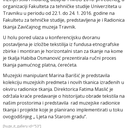
organizaciji Fakulteta za tehničke studije Univerziteta u
Travniku u periodu od 22.1. do 24. 1. 2016. godine na
Fakultetu za tehničke studije, predstavljena je i Radionica
tkanja Zavičajnog muzeja Travnik.
U holu pored ulaza u konferencijsku dvoranu
postavljena je izložbe tekstilija iz fundusa etnografske
zbirke i montiran je horizontalni stan za tkanje na kome
je tkalja Habiba Osmanović prezentirala ručni proces
tkanja pamućnog platna, ćerećeta.
Muzejski manipulant Marina Barišić je predstavila
kolekciju muzejskih predmeta i novih tkanica izrađenih u
okviru radionice tkanja. Direktorica Fatima Maslić je
održala kraće predavanje o historijatu obrade tekstila na
našim prostorima i predstavila rad muzejske radionice
tkanja i projekte koje je planirano implementirati u toku
ovogodišnjeg „ Ljeta na Starom gradu“.
[huge_it_gallery id=”53”]