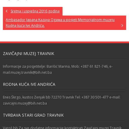
Sretna i uspješna 2016.godina
Ambasador Japana Kazuya Ogawa u posjeti Memorijalnom muzeju
Rodna kuća Ive Andrića.
ZAVIČAJNI MUZEJ TRAVNIK
Informacije za posjetitelje: Barišić Marina, Mob: +387 61 821-746, e-
mail:muzej.travnik@bih.net.ba
RODNA KUĆA IVE ANDRIĆA
Enes Škrgo, kustos Zenjak bb 72270 Travnik Tel: +387 30 501-477 e-mail:
zavicajni.muzej@bih.net.ba
TVRĐAVA STARI GRAD TRAVNIK
Varoš bb Za sve dodatne informacije kontaktirati Zavičajni muzej Travnik