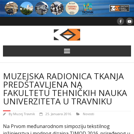
Skip
to
content
MUZEJSKA RADIONICA TKANJA
PREDSTAVLJENA NA
FAKULTETU TEHNIČKIH NAUKA
UNIVERZITETA U TRAVNIKU
By
Muzej Travnik
25. Januara 2016.
Novosti
Na Prvom međunarodnom simpoziju tekstilnog
inžinjerstva i modnog dizajna TIMOD 2016. priređenog u