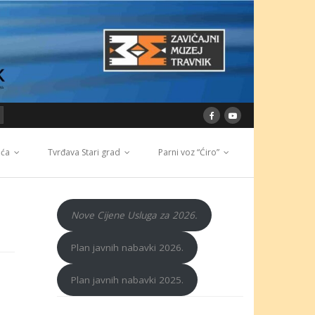
ića
Tvrđava Stari grad
Parni voz “Ćiro”
Nove Cijene Usluga za 2026.
Plan javnih nabavki 2026.
Plan javnih nabavki 2025.