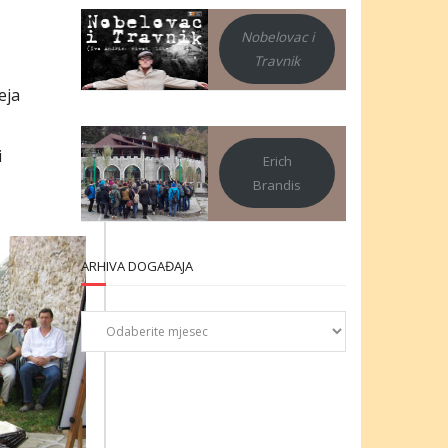
Nobelovac i
Travnik
eja
i
Erich
Brandis
ARHIVA DOGAĐAJA
Arhiva
događaja