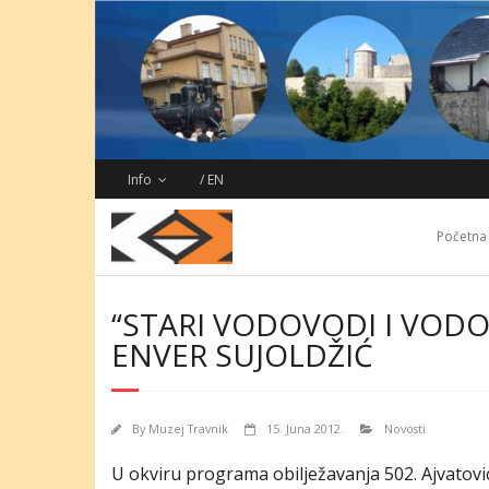
Skip
to
content
Info
/ EN
Početna
“STARI VODOVODI I VOD
ENVER SUJOLDŽIĆ
By
Muzej Travnik
15. Juna 2012.
Novosti
U okviru programa obilježavanja 502. Ajvatovi