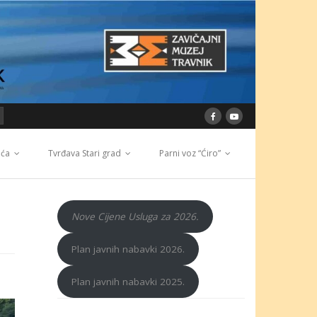
ića
Tvrđava Stari grad
Parni voz “Ćiro”
Nove Cijene Usluga za 2026.
Plan javnih nabavki 2026.
Plan javnih nabavki 2025.