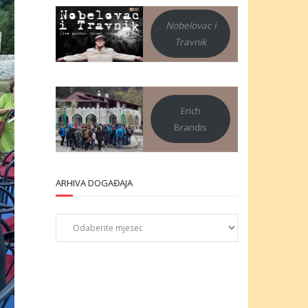
Nobelovac i
Travnik
Erich
Brandis
ARHIVA DOGAĐAJA
Arhiva
događaja