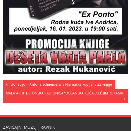
donacijom Antona Schneidera iz Njemačke kupljene 22 knjige
MALA ARHITEKTONSKA RADIONICA “BOSANSKA KUĆA DJEČIJIM RUKAMA”
ZAVIČAJNI MUZEJ TRAVNIK