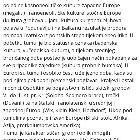
pojedine kasnoneolitičke kulture zapadne Europe
(megaliti) i ranoeneolitičke kulture istočne Europe
(kultura grobova u jami, kultura kurgana). Njihova
pojava u Podunavlju i na Balkanu rezultat je prodora
nomada i ratnika iz pontskih stepa tijekom eneolitika. U
početku tumul je bio statusna oznaka (badenska
kultura, vučedolska kultura), a tijekom srednjeg
brončanog doba postao je uobičajen način pokapanja za
sve pripadnike zajednice (kultura grobnih humaka). U
Europi su tumuli osobito česti u željezno doba, kada su
pod njima pokapani plemenski poglavari, kraljevi i ostali
moćnici. Osobitim se bogatstvom ističu skitski grobovi
VI. do III. st. pr. Kr. (Soloha, Sedmero braće), trački
(Duvanli) te halštatski i ranolatenski u srednjoj i
zapadnoj Europi (Wix, Klein-Klein, Hochdorf). Ukop pod
tumulima poznat je i izvan Europe (Bliski istok, Afrika,
Azija, pretkolumbovska Amerika).
Tumul je karakterističan grobni oblik mnogih