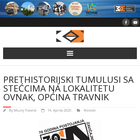
Skip
to
content
PRETHISTORIJSKI TUMULUSI SA
STEĆCIMA NA LOKALITETU
OVNAK, OPĆINA TRAVNIK
By
Muzej Travnik
16. Aprila 2020.
Novosti