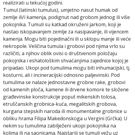
realizirati u tekućoj godini.
Tumul (latinski tumulus), umjetno nasut humak od
zemlje ili/i kamenja, podignut nad grobom jednog ili više
pokojnika. Tumuli su katkad okruženi jarkom, koji je
nastao iskopavanjem zemlje za nasipavanje, ili vijencem
kamenja. Mogu biti pojedinačni ili u sklopu manje ili veće
nekropole. Veličina tumula i grobovi pod njima vrlo su
različiti, a njihov oblik ovisi o društvenom položaju
pokojnika i eshatološkim shvaćanjima zajednice kojoj je
pripadao. Ukopi pod tumulima mogu biti inhumacijski, tj.
kosturni, ali i incineracijski odnosno paljevinski. Pod
tumulima se nalaze jednostavne grobne rake, grobovi
od kamenih ploča, kamene ili drvene komore te složene
građevinske konstrukcije poput mikenskih tolosa,
etruščanskih grobnica-kuća, megalitskih grobova,
kurgana stepskih naroda ili monumentalne grobnice u
obliku hrama Filipa Makedonskoga u Vergini (Grčka). U
nekim su tumulima zabilježeni ukopi pokojnika na
kolima ili na saonicama. Najstariji se tumuli vežu uz