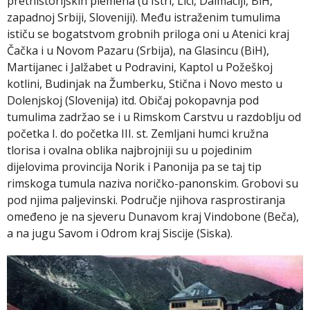
prethistorijskih plemena (u Istri, Lici, Dalmaciji, BiH,
zapadnoj Srbiji, Sloveniji). Među istraženim tumulima
ističu se bogatstvom grobnih priloga oni u Atenici kraj
Čačka i u Novom Pazaru (Srbija), na Glasincu (BiH),
Martijanec i Jalžabet u Podravini, Kaptol u Požeškoj
kotlini, Budinjak na Žumberku, Stična i Novo mesto u
Dolenjskoj (Slovenija) itd. Običaj pokopavnja pod
tumulima zadržao se i u Rimskom Carstvu u razdoblju od
početka I. do početka III. st. Zemljani humci kružna
tlorisa i ovalna oblika najbrojniji su u pojedinim
dijelovima provincija Norik i Panonija pa se taj tip
rimskoga tumula naziva noričko-panonskim. Grobovi su
pod njima paljevinski. Područje njihova rasprostiranja
omeđeno je na sjeveru Dunavom kraj Vindobone (Beča),
a na jugu Savom i Odrom kraj Siscije (Siska).