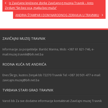
Iz Zavičajne književne zbirke Zavičajnog muzeja Travnik – Anto
Zirdum “Sin bez oca, majka bez muža”
ANDRIJA ŠTAMPAR I DOM NARODNOG ZDRAVLJA U TRAVNIKU
ZAVIČAJNI MUZEJ TRAVNIK
Informacije za posjetitelje: Barišić Marina, Mob: +387 61 821-746, e-
mail:muzej.travnik@bih.net.ba
RODNA KUĆA IVE ANDRIĆA
Enes Škrgo, kustos Zenjak bb 72270 Travnik Tel: +387 30 501-477 e-mail:
zavicajni.muzej@bih.net.ba
TVRĐAVA STARI GRAD TRAVNIK
Varoš bb Za sve dodatne informacije kontaktirati Zavičajni muzej Travnik