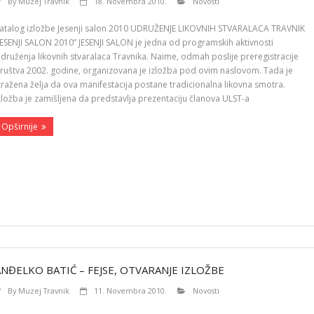
By
Muzej Travnik
18. Novembra 2010.
Novosti
atalog izložbe Jesenji salon 2010 UDRUŽENJE LIKOVNIH STVARALACA TRAVNIK
JESENJI SALON 2010” JESENJI SALON je jedna od programskih aktivnosti
druženja likovnih stvaralaca Travnika. Naime, odmah poslije preregistracije
ruštva 2002. godine, organizovana je izložba pod ovim naslovom. Tada je
zražena želja da ova manifestacija postane tradicionalna likovna smotra.
zložba je zamišljena da predstavlja prezentaciju članova ULST-a
Opširnije
ANĐELKO BATIĆ – FEJSE, OTVARANJE IZLOŽBE
By
Muzej Travnik
11. Novembra 2010.
Novosti