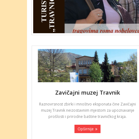
Zavičajni muzej Travnik
Raznovrsnost zbirki i mnoštvo eksponata čine Zavičajni
muzej Travnik neizostavnim mjestom za upoznavanje
prošlosti i prirodne baštine travničkog kraja.
Opširnije