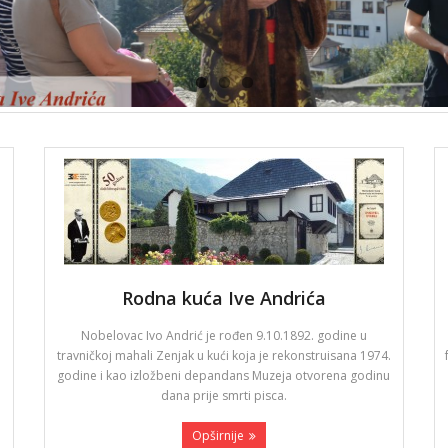
Rodna kuća Ive Andrića
Nobelovac Ivo Andrić je rođen 9.10.1892. godine u
travničkoj mahali Zenjak u kući koja je rekonstruisana 1974.
godine i kao izložbeni depandans Muzeja otvorena godinu
dana prije smrti pisca.
Opširnije