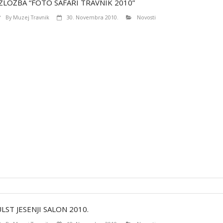
IZLOŽBA “FOTO SAFARI TRAVNIK 2010”
By
Muzej Travnik
30. Novembra 2010.
Novosti
LST JESENJI SALON 2010.