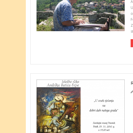
A
U
o
F
Z
s