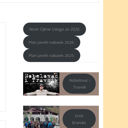
Nove Cijene Usluga za 2026.
Plan javnih nabavki 2026.
Plan javnih nabavki 2025.
Nobelovac i
Travnik
Erich
Brandis