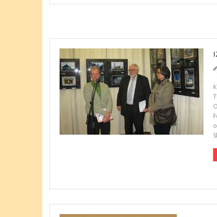
K
T
O
F
o
S