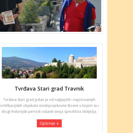
Tvrđava Stari grad Travnik
Tvrđava Stari grad jedan je od najljepših i najočuvanijih
fortifikacijskih objekata srednjovjekovne Bosne u kojem su i
drugi historijski periodi ostavili svoja specifična obilježja.
Opširnije