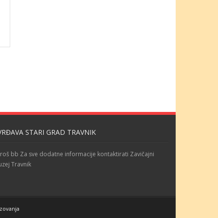
VRĐAVA STARI GRAD TRAVNIK
roš bb Za sve dodatne informacije kontaktirati Zavičajni
zej Travnik
azovanja