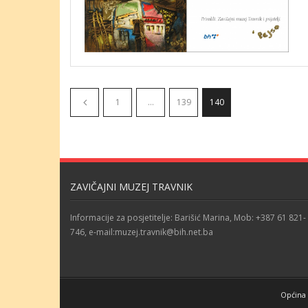
1
…
139
140
ZAVIČAJNI MUZEJ TRAVNIK
Informacije za posjetitelje: Barišić Marina, Mob: +387 61 821-
746, e-mail:muzej.travnik@bih.net.ba
Općina 