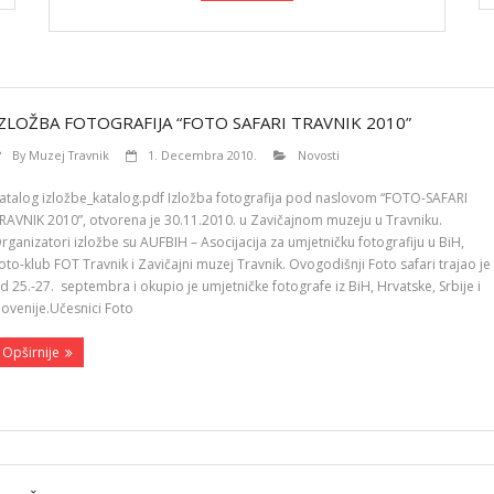
IZLOŽBA FOTOGRAFIJA “FOTO SAFARI TRAVNIK 2010”
By
Muzej Travnik
1. Decembra 2010.
Novosti
atalog izložbe_katalog.pdf Izložba fotografija pod naslovom “FOTO-SAFARI
RAVNIK 2010”, otvorena je 30.11.2010. u Zavičajnom muzeju u Travniku.
rganizatori izložbe su AUFBIH – Asocijacija za umjetničku fotografiju u BiH,
oto-klub FOT Travnik i Zavičajni muzej Travnik. Ovogodišnji Foto safari trajao je
d 25.-27. septembra i okupio je umjetničke fotografe iz BiH, Hrvatske, Srbije i
lovenije.Učesnici Foto
Opširnije