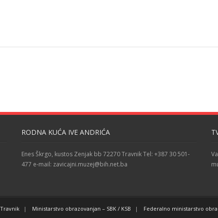
RODNA KUĆA IVE ANDRIĆA
T
Enes Škrgo, kustos Zenjak bb 72270 Travnik Tel: +387 30 501-
Va
477 e-mail: zavicajni.muzej@bih.net.ba
mu
Travnik
Ministarstvo obrazovanjan – SBK / KSB
Federalno ministarstvo obr