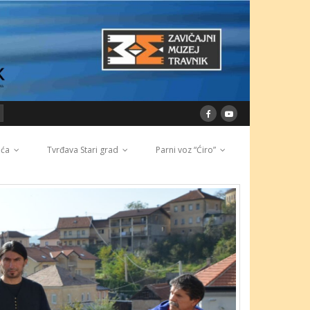
ića
Tvrđava Stari grad
Parni voz “Ćiro”