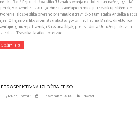
nđelko Batić Fejso Izložba slika “U znak sjećanja na dobri duh našega grada”
petak, 5.novembra 2010. godine u Zavičajnom muzeju Travnik upriličeno je
tvorenje Izložbe slika prerano preminulog travničkog umjetnika Anđelka Batića
ejse. O Fejsinom likovnom stvaralaštvu govorili su Fatima Maslić, direktorica
avičajnog muzeja Travnik, i Snježana Šiljak, predsjednica Udruženja likovnih
tvaralaca Travnika. Kratku opservaciju
Opširnije
RETROSPEKTIVNA IZLOŽBA FEJSO
By
Muzej Travnik
3. Novembra 2010.
Novosti