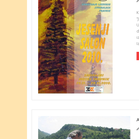
K
“
U
d
i
I