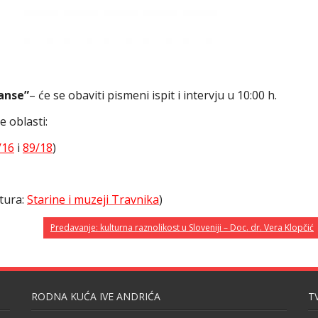
anse”
– će se obaviti pismeni ispit i intervju u 10:00 h.
e oblasti:
/16
i
89/18
)
atura:
Starine i muzeji Travnika
)
Predavanje: kulturna raznolikost u Sloveniji – Doc. dr. Vera Klopčić
RODNA KUĆA IVE ANDRIĆA
T