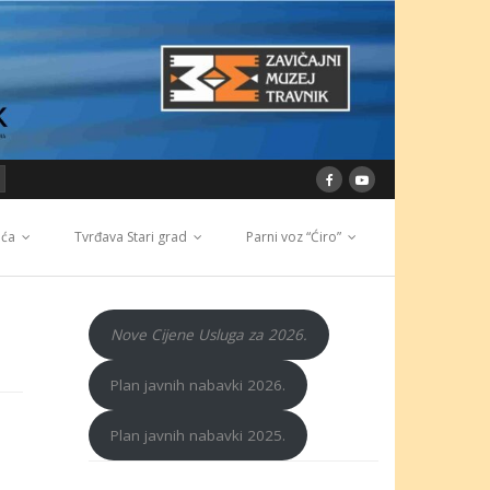
ića
Tvrđava Stari grad
Parni voz “Ćiro”
Nove Cijene Usluga za 2026.
Plan javnih nabavki 2026.
Plan javnih nabavki 2025.