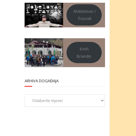
Nobelovac i
Travnik
Erich
Brandis
ARHIVA DOGAĐAJA
Arhiva
događaja