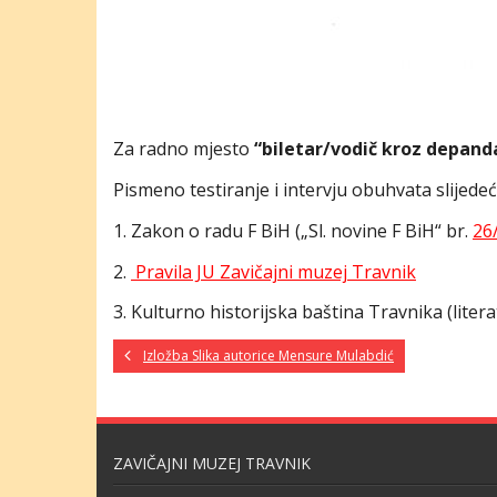
Za radno mjesto
“biletar/vodič kroz depand
Pismeno testiranje i intervju obuhvata slijedeć
1. Zakon o radu F BiH („Sl. novine F BiH“ br.
26
2.
Pravila JU Zavičajni muzej Travnik
3. Kulturno historijska baština Travnika (liter
Izložba Slika autorice Mensure Mulabdić
ZAVIČAJNI MUZEJ TRAVNIK