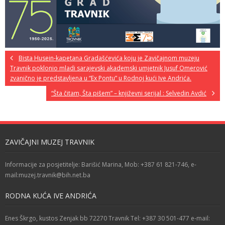
Bista Husein-kapetana Gradašćevića koju je Zavičajnom muzeju
Travnik poklonio mladi sarajevski akademski umjetnik Jusuf Omerović
zvanično je predstavljena u “Ex Pontu” u Rodnoj kući Ive Andrića.
“Šta čitam, Šta pišem” – književni serijal : Selvedin Avdić
ZAVIČAJNI MUZEJ TRAVNIK
Informacije za posjetitelje: Barišić Marina, Mob: +387 61 821-746, e-
mail:muzej.travnik@bih.net.ba
RODNA KUĆA IVE ANDRIĆA
Enes Škrgo, kustos Zenjak bb 72270 Travnik Tel: +387 30 501-477 e-mail: