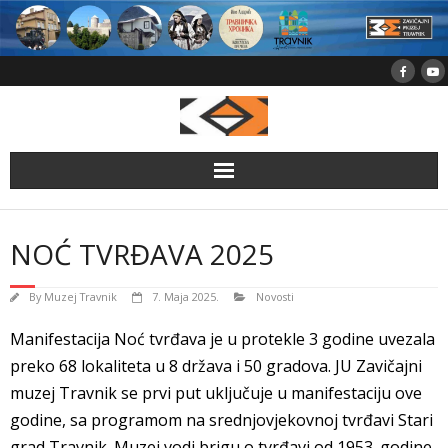
Skip
to
content
NOĆ TVRĐAVA 2025
By
Muzej Travnik
7. Maja 2025.
Novosti
Manifestacija Noć tvrđava je u protekle 3 godine uvezala
preko 68 lokaliteta u 8 država i 50 gradova. JU Zavičajni
muzej Travnik se prvi put uključuje u manifestaciju ove
godine, sa programom na srednjovjekovnoj tvrđavi Stari
grad Travnik. Muzej vodi brigu o tvrđavi od 1953. godine