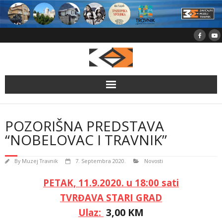
Skip
to
content
POZORIŠNA PREDSTAVA
“NOBELOVAC I TRAVNIK”
By
Muzej Travnik
7. Septembra 2020.
Novosti
PETAK, 11.9.2020. u 18:00 sati
TVRĐAVA STARI GRAD
3,00 KM
Ulaz: