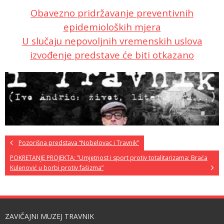
Obavezno pridržavanje preventivnih
epidemioloških mjera
U slučaju nepovoljnih vremenskih uslova
izvođenje predstave će biti otkazano
Pozorišna predstava “Nobelovac i Travnik”
POKRETANJE PROJEKTA: ”Umjetnost i sport protiv totalitarizama: Braća
Kulenović u borbi protiv fašizma”
ZAVIČAJNI MUZEJ TRAVNIK