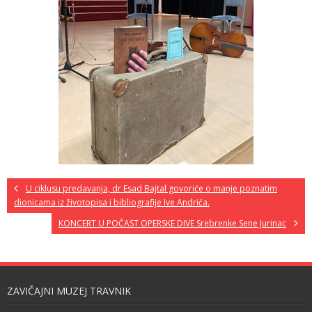
U ciklusu predavanja, dr Esad Bajtal govoriće o manje poznatim
dionicama iz životopisa i bibliografije Ive Andrića.
KONCERT U POČAST OPERSKE DIVE Srebrenke Sene Jurinac
ZAVIČAJNI MUZEJ TRAVNIK