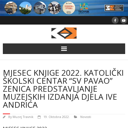
Skip
to
content
MJESEC KNJIGE 2022. KATOLIČKI
ŠKOLSKI CENTAR “SV PAVAO”
ZENICA PREDSTAVLJANJE
MUZEJSKIH IZDANJA DJELA IVE
ANDRIĆA
By
Muzej Travnik
19. Oktobra 2022.
Novosti