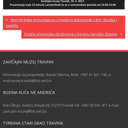
Interreligijska komunikacija u mjestima duhovnosti u BiH, dovišta i
svetišta
Počela arheološka istraživanja u haremu Varoške džamije
ZAVIČAJNI MUZEJ TRAVNIK
Informacije za posjetitelje: Barišić Marina, Mob: +387 61 821-746, e-
mail:muzej.travnik@bih.net.ba
RODNA KUĆA IVE ANDRIĆA
Enes Škrgo, kustos Zenjak bb 72270 Travnik Tel: +387 30 501-477 e-mail:
zavicajni.muzej@bih.net.ba
TVRĐAVA STARI GRAD TRAVNIK