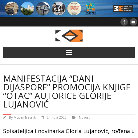
Skip
to
content
MANIFESTACIJA “DANI
DIJASPORE” PROMOCIJA KNJIGE
“OTAC” AUTORICE GLORIJE
LUJANOVIĆ
By
Muzej Travnik
24. Jula 2023.
Novosti
Spisateljica i novinarka Gloria Lujanović, rođena u