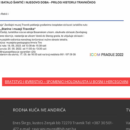
BRATSTVO I JEVREJSTVO – SPOMENICI HOLOKAUSTA U BOSNI I HERCEGOVINI
RODNA KUĆA IVE ANDRIĆA
T
Enes Škrgo, kustos Zenjak bb 72270 Travnik Tel: +387 30 501-
Va
477 e-mail: zavicajni.muzej@bih.net.ba
mu