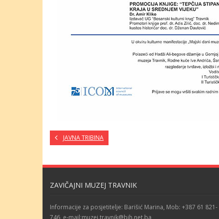
JAVNA TRIBINA
ZAVIČAJNI MUZEJ TRAVNIK
Informacije za posjetitelje: Barišić Marina, Mob: +387 61 821-
746, e-mail:muzej.travnik@bih.net.ba