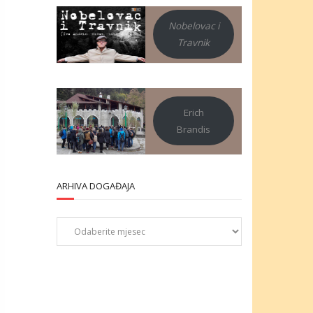
Nobelovac i
Travnik
Erich
Brandis
ARHIVA DOGAĐAJA
Arhiva
događaja