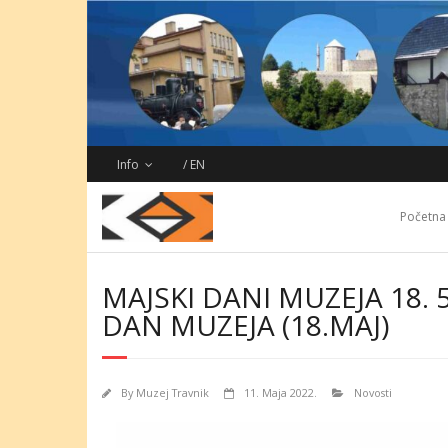
Skip
to
content
Info
/ EN
Početna
MAJSKI DANI MUZEJA 18. 5
DAN MUZEJA (18.MAJ)
By
Muzej Travnik
11. Maja 2022.
Novosti