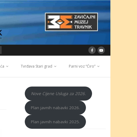
ića
Tvrđava Stari grad
Parni voz “Ćiro”
Nove Cijene Usluga za 2026.
Plan javnih nabavki 2026.
Plan javnih nabavki 2025.