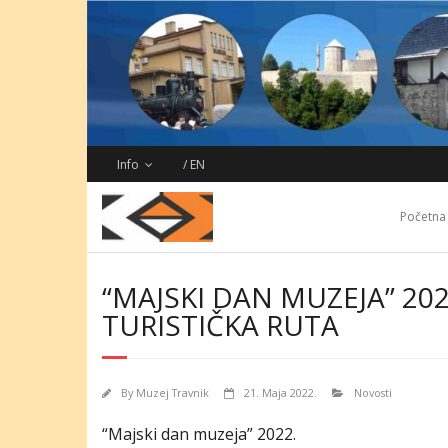
Skip
to
content
Info
/ EN
Početna
“MAJSKI DAN MUZEJA” 202
TURISTIČKA RUTA
By
Muzej Travnik
21. Maja 2022.
Novosti
“Majski dan muzeja” 2022.