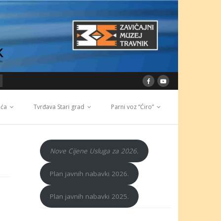
ića
Tvrđava Stari grad
Parni voz “Ćiro”
Nove Cijene Usluga za 2026.
Plan javnih nabavki 2026.
Plan javnih nabavki 2025.