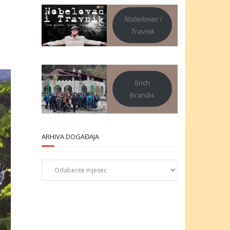
Nobelovac i
Travnik
Erich
Brandis
ARHIVA DOGAĐAJA
Arhiva
događaja