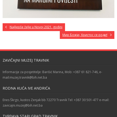
Najljepše želje u Novoj 2021. godini
Мир Божји, Христос се роди!
ZAVIČAJNI MUZEJ TRAVNIK
Informacije za posjetitelje: Barišić Marina, Mob: +387 61 821-746, e-
mail:muzej.travnik@bih.net.ba
RODNA KUĆA IVE ANDRIĆA
Enes Škrgo, kustos Zenjak bb 72270 Travnik Tel: +387 30 501-477 e-mail:
zavicajni.muzej@bih.net.ba
TVRĐAVA STARI GRAD TRAVNIK