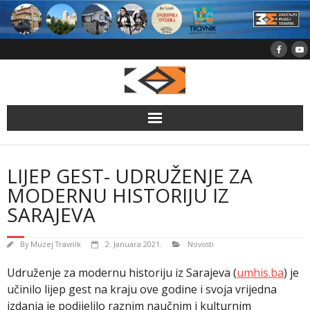
Skip
to
content
LIJEP GEST- UDRUŽENJE ZA
MODERNU HISTORIJU IZ
SARAJEVA
By
Muzej Travnik
2. Januara 2021.
Novosti
Udruženje za modernu historiju iz Sarajeva (
umhis.ba
) je
učinilo lijep gest na kraju ove godine i svoja vrijedna
izdanja je podijelilo raznim naučnim i kulturnim