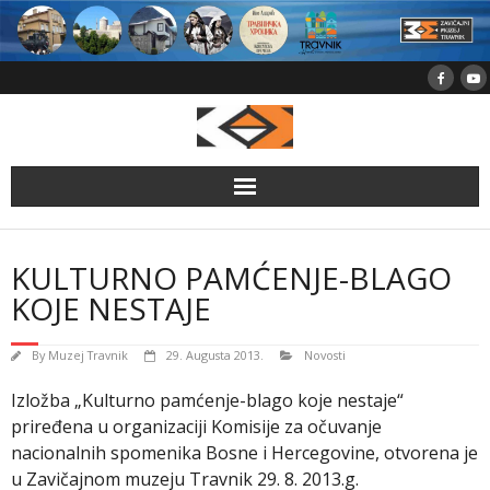
Skip
to
content
KULTURNO PAMĆENJE-BLAGO
KOJE NESTAJE
By
Muzej Travnik
29. Augusta 2013.
Novosti
Izložba „Kulturno pamćenje-blago koje nestaje“
priređena u organizaciji Komisije za očuvanje
nacionalnih spomenika Bosne i Hercegovine, otvorena je
u Zavičajnom muzeju Travnik 29. 8. 2013.g.