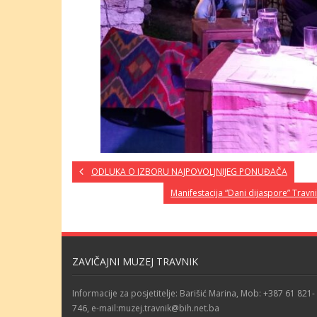
ODLUKA O IZBORU NAJPOVOLJNIJEG PONUĐAČA
Manifestacija “Dani dijaspore” Travn
ZAVIČAJNI MUZEJ TRAVNIK
Informacije za posjetitelje: Barišić Marina, Mob: +387 61 821-
746, e-mail:muzej.travnik@bih.net.ba