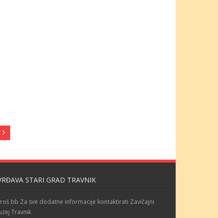
VRĐAVA STARI GRAD TRAVNIK
roš bb Za sve dodatne informacije kontaktirati Zavičajni
zej Travnik