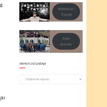
og
Nobelovac i
Travnik
Erich
Brandis
ARHIVA DOGAĐAJA
Arhiva
događaja
jki