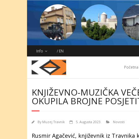
Skip
to
content
Info
/ EN
Početna
KNJIŽEVNO-MUZIČKA VEČE
OKUPILA BROJNE POSJETI
By
Muzej Travnik
5. Augusta 2023.
Novosti
Rusmir Agačević, književnik iz Travnika k