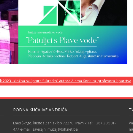
ik 2023. Izložba skulptura ”Ukratko” autora Alema Korkuta, profesora kiparstva
RODNA KUĆA IVE ANDRIĆA
T
Enes Škrgo, kustos Zenjak bb 72270 Travnik Tel: +387 30 501-
Va
477 e-mail: zavicajni.muzej@bih.net.ba
mu