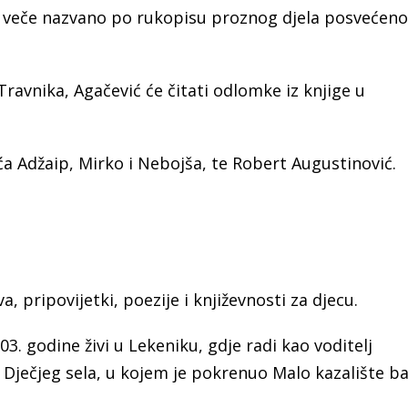
no veče nazvano po rukopisu proznog djela posvećen
Travnika, Agačević će čitati odlomke iz knjige u
a Adžaip, Mirko i Nebojša, te Robert Augustinović.
 pripovijetki, poezije i književnosti za djecu.
03. godine živi u Lekeniku, gdje radi kao voditelj
ječjeg sela, u kojem je pokrenuo Malo kazalište ba