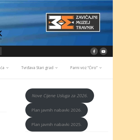
ića
Tvrđava Stari grad
Parni voz “Ćiro”
Nove Cijene Usluga za 2026.
Plan javnih nabavki 2026.
Plan javnih nabavki 2025.