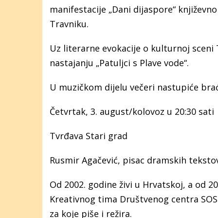
manifestacije „Dani dijaspore“ književ
Travniku.
Uz literarne evokacije o kulturnoj sceni 
nastajanju „Patuljci s Plave vode“.
U muzičkom dijelu večeri nastupiće brać
Četvrtak, 3. august/kolovoz u 20:30 sati
Tvrđava Stari grad
Rusmir Agačević, pisac dramskih tekstova,
Od 2002. godine živi u Hrvatskoj, a od 20
Kreativnog tima Društvenog centra SOS D
za koje piše i režira.