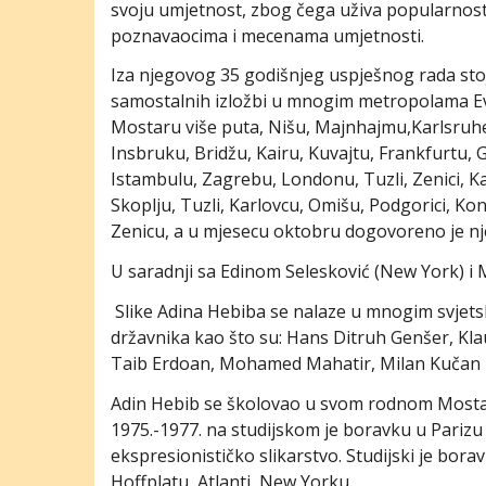
svoju umjetnost, zbog čega uživa popularnost 
poznavaocima i mecenama umjetnosti.
Iza njegovog 35 godišnjeg uspješnog rada stoji
samostalnih izložbi u mnogim metropolama Evr
Mostaru više puta, Nišu, Majnhajmu,Karlsruhe
Insbruku, Bridžu, Kairu, Kuvajtu, Frankfurtu
Istambulu, Zagrebu, Londonu, Tuzli, Zenici, K
Skoplju, Tuzli, Karlovcu, Omišu, Podgorici, Ko
Zenicu, a u mjesecu oktobru dogovoreno je nj
U saradnji sa Edinom Selesković (New York) i M
Slike Adina Hebiba se nalaze u mnogim svjetsk
državnika kao što su: Hans Ditruh Genšer, Kla
Taib Erdoan, Mohamed Mahatir, Milan Kučan 
Adin Hebib se školovao u svom rodnom Mostar
1975.-1977. na studijskom je boravku u Parizu 
ekspresionističko slikarstvo. Studijski je bora
Hoffplatu, Atlanti, New Yorku.