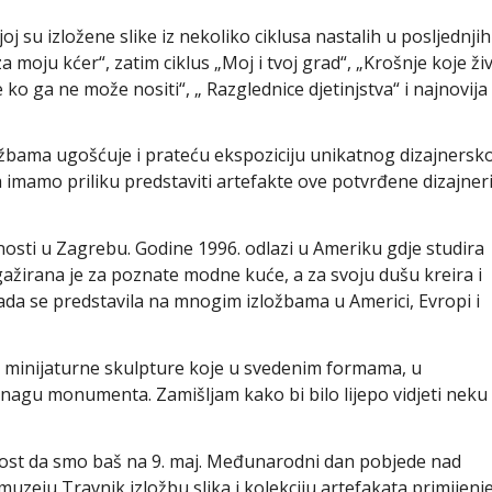
j su izložene slike iz nekoliko ciklusa nastalih u posljednjih
za moju kćer“, zatim ciklus „Moj i tvoj grad“, „Krošnje koje ži
ko ga ne može nositi“, „ Razglednice djetinjstva“ i najnovija
ožbama ugošćuje i prateću ekspoziciju unikatnog dizajnersk
 imamo priliku predstaviti artefakte ove potvrđene dizajner
nosti u Zagrebu. Godine 1996. odlazi u Ameriku gdje studira
gažirana je za poznate modne kuće, a za svoju dušu kreira i
 sada se predstavila na mnogim izložbama u Americi, Evropi i
u minijaturne skulpture koje u svedenim formama, u
nagu monumenta. Zamišljam kako bi bilo lijepo vidjeti neku
adost da smo baš na 9. maj. Međunarodni dan pobjede nad
muzeju Travnik izložbu slika i kolekciju artefakata primijenj