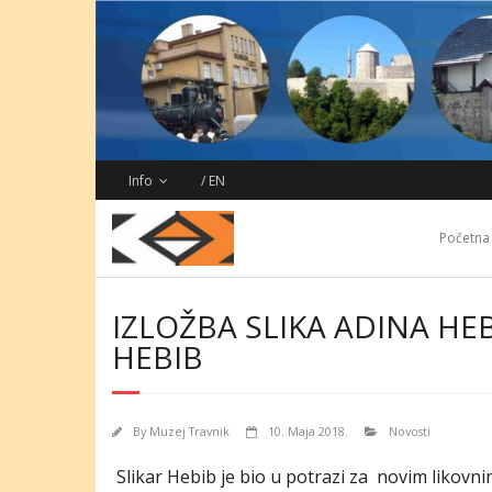
Skip
to
content
Info
/ EN
Početna
IZLOŽBA SLIKA ADINA HE
HEBIB
By
Muzej Travnik
10. Maja 2018.
Novosti
Slikar Hebib je bio u potrazi za novim likovn