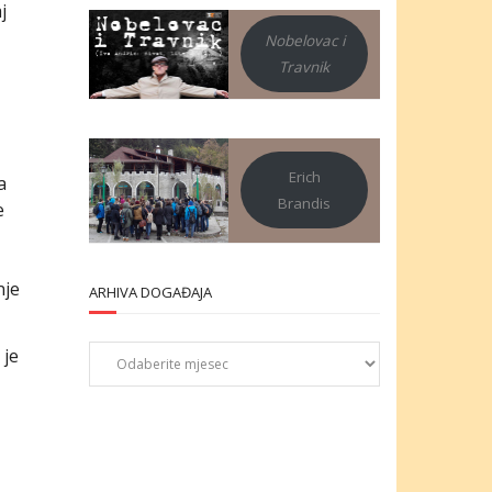
j
Nobelovac i
Travnik
Erich
a
Brandis
e
nje
ARHIVA DOGAĐAJA
Arhiva
 je
događaja