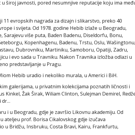
u široj javnosti, pored nesumnjive reputacije koju ima međ
 11 evropskih nagrada za dizajn i slikarstvo, preko 40
ope i svijeta. Od 1978. godine Hebib izlaže u Beogradu,
, Sarajevu više puta, Baden Badenu, Diseldorfu, Bonu,
, Geteborgu, Kopenhagenu, Badenu, Trstu, Oslu, Wašingtonu
astavu, Dubrovniku, Martiniku, Samoboru, Opatiji, Zadru,
njicu i evo sada u Travniku. Nakon Travnika izložba odlazi u
eno predstavljanje u Pragu.
iom Hebib uradio i nekoliko murala, u Americi i BiH.
im galerijama, u privatnim kolekcijama poznatih ličnosti i
us Kinkel, Žak Širak, Wiliam Clinton, Sulejman Demirel, Redž
i dr…
u i u Beogradu, gdje je završio Likovnu akademiju. Od
u ateljeu prof. Borisa Cikalovskog gdje izučava
vio u Bridžu, Insbruku, Costa Bravi, Kairu, Frankfurtu,