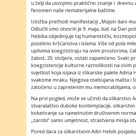
u želji da usvojimo praktično znanje i drevnu
fenomen naše nematerijalne baštine.
Izložba prethodi manifestaciji „Majski dani mu
Odlučili smo otvoriti je 9. maja, baš na Dan p
Hebiba objedinjuje taj humanistički, kozmopolits
posebno kršćanstva i islama. Više od pola mileni
uplivima koegzistiraju na ovim prostorima, čak
žalost, 20. stoljeće, ostati zapamćeno. Svaki p
koegzistencije kulturne raznolikosti na ovim 
svjetlost koja isijava iz slikarske palete Adina
svakome mraku. Njegova osebujana mašta i širin
zatočeno u zapretenim mu memorabilijama, ono 
Na prvi pogled, može se učiniti da slikarstvo 
stvaralaštvo duboke kontemplacije, slikarstvo
koketiranje sa nametnutim društvenim normam
„zarobi“ samo umjetnost, strastvena misija st
Pored dara za slikarstvom Adin Hebib posjeduj