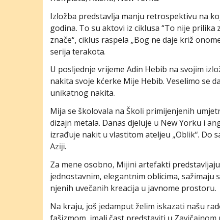
Izložba predstavlja manju retrospektivu na kojo
godina. To su aktovi iz ciklusa “To nije prilika 
znače“, ciklus raspela „Bog ne daje križ onome 
serija terakota.
U posljednje vrijeme Adin Hebib na svojim izl
nakita svoje kćerke Mije Hebib. Veselimo se da
unikatnog nakita.
Mija se školovala na Školi primijenjenih umjet
dizajn metala. Danas djeluje u New Yorku i an
izrađuje nakit u vlastitom ateljeu „Oblik“. Do
Aziji.
Za mene osobno, Mijini artefakti predstavljaj
jednostavnim, elegantnim oblicima, sažimaju s
njenih uvečanih kreacija u javnome prostoru.
Na kraju, još jedamput želim iskazati našu r
fašizmom, imali čast predstaviti u Zavičajnom 