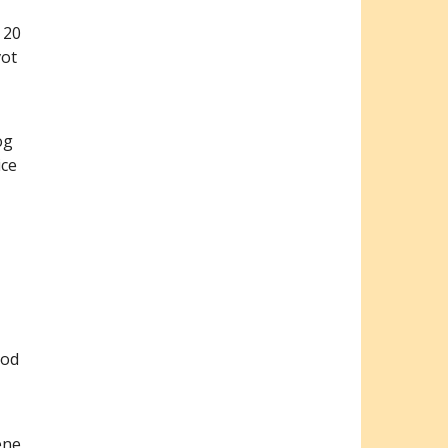
 20
vot
og
ice
 od
ene