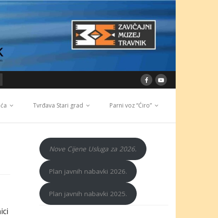
ića
Tvrđava Stari grad
Parni voz “Ćiro”
Nove Cijene Usluga za 2026.
Plan javnih nabavki 2026.
Plan javnih nabavki 2025.
ici