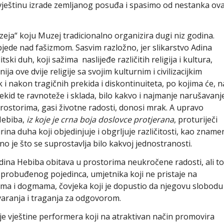
 vještinu izrade zemljanog posuđa i spasimo od nestanka ova
zeja“ koju Muzej tradicionalno organizira dugi niz godina.
objede nad fašizmom. Sasvim razložno, jer slikarstvo Adina
ki duh, koji sažima naslijeđe različitih religija i kultura,
ja ove dvije religije sa svojim kulturnim i civilizacijkim
 i nakon tragičnih prekida i diskontinuiteta, po kojima će, n
rekid te ravnoteže i sklada, bilo kakvo i najmanje narušavanj
prostorima, gasi životne radosti, donosi mrak. A upravo
 Hebiba,
iz koje je crna boja doslovce protjerana
, proturiječi
a duha koji objedinjuje i obgrljuje različitosti, kao zname
je što se suprostavlja bilo kakvoj jednostranosti.
Adina Hebiba obitava u prostorima neukročene radosti, ali to
 probuđenog pojedinca, umjetnika koji ne pristaje na
a i dogmama, čovjeka koji je dopustio da njegovu slobodu
varanja i traganja za odgovorom.
e vještine performera koji na atraktivan način promovira