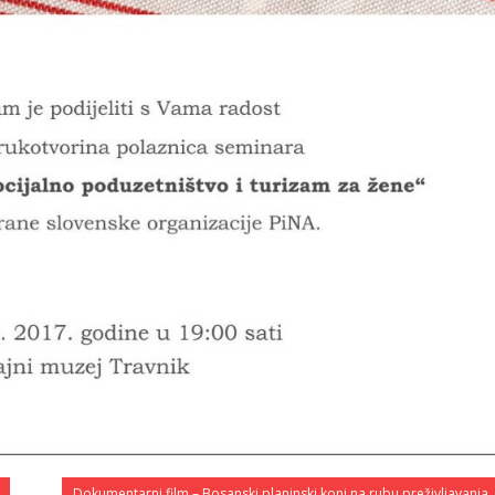
Dokumentarni film – Bosanski planinski konj na rubu preživljavanja