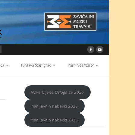
ića
Tvrđava Stari grad
Parni voz “Ćiro”
Nove Cijene Usluga za 2026.
Plan javnih nabavki 2026.
Plan javnih nabavki 2025.