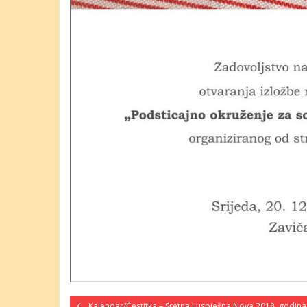
Kalendar/Čestitka – Sretna i uspješna Nova 2018. godina