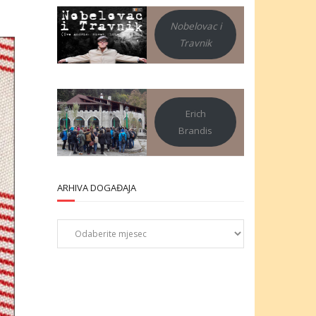
Nobelovac i
Travnik
Erich
Brandis
ARHIVA DOGAĐAJA
Arhiva
događaja