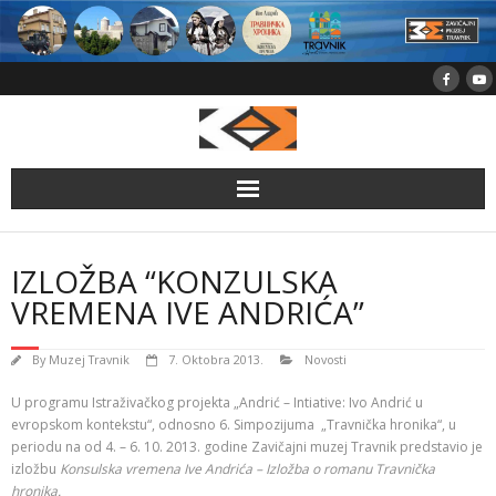
Skip
to
content
IZLOŽBA “KONZULSKA
VREMENA IVE ANDRIĆA”
By
Muzej Travnik
7. Oktobra 2013.
Novosti
U programu Istraživačkog projekta „Andrić – Intiative: Ivo Andrić u
evropskom kontekstu“, odnosno 6. Simpozijuma „Travnička hronika“, u
periodu na od 4. – 6. 10. 2013. godine Zavičajni muzej Travnik predstavio je
izložbu
Konsulska vremena Ive Andrića – Izložba o romanu Travnička
hronika.