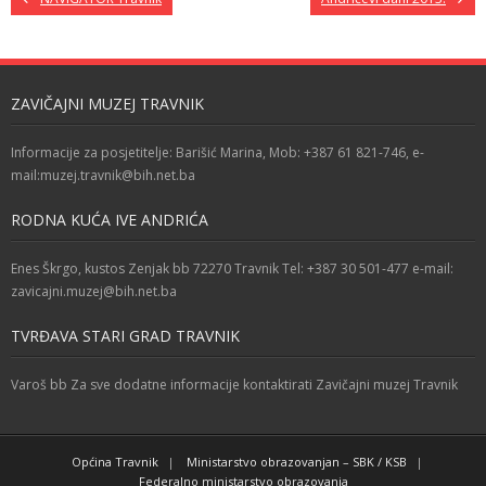
ZAVIČAJNI MUZEJ TRAVNIK
Informacije za posjetitelje: Barišić Marina, Mob: +387 61 821-746, e-
mail:muzej.travnik@bih.net.ba
RODNA KUĆA IVE ANDRIĆA
Enes Škrgo, kustos Zenjak bb 72270 Travnik Tel: +387 30 501-477 e-mail:
zavicajni.muzej@bih.net.ba
TVRĐAVA STARI GRAD TRAVNIK
Varoš bb Za sve dodatne informacije kontaktirati Zavičajni muzej Travnik
Općina Travnik
Ministarstvo obrazovanjan – SBK / KSB
Federalno ministarstvo obrazovanja