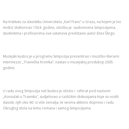
Na Institutu za slavistiku Univerziteta „Karl Franc“ u Grazu, na kojem je Ivo
Andrić doktorirao 1924. godine, izložbu je sudionicima Simpozijuma,
studentima i profesorima ove ustanove predstavio autor Enes Škrgo.
Muzejski kustos je u programu Simpozija prezentirao i muzičko-literarni
intermezzo „Travnička hronika“, nastao u muzejskoj produkciji 2005.
godine.
U radu ovog Simpozija naš kustos je izložio i referat pod nazivom
„Konzulati u Travniku“, sudjelovao u različitim diskusijama koje su vodili
slavisti, njih oko 60 iz više zemalja, te veoma aktivno doprinio i radu
Okruglog stola na temu romana i samog Simpozijuma.