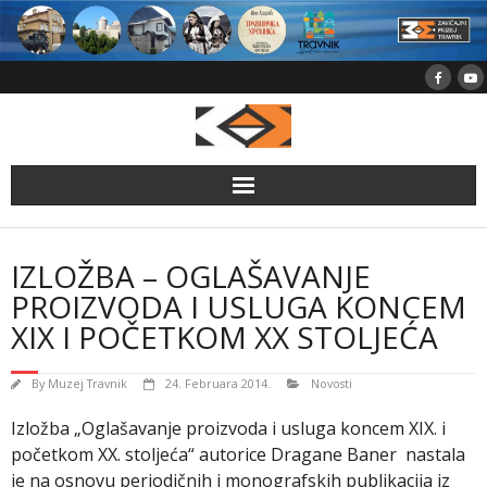
Skip
to
content
IZLOŽBA – OGLAŠAVANJE
PROIZVODA I USLUGA KONCEM
XIX I POČETKOM XX STOLJEĆA
By
Muzej Travnik
24. Februara 2014.
Novosti
Izložba „Oglašavanje proizvoda i usluga koncem XIX. i
početkom XX. stoljeća“ autorice Dragane Baner nastala
je na osnovu periodičnih i monografskih publikacija iz