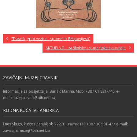
“Travnik, grad vezira – spomenik BH povijesti”
AKTUELNO – za školske i studentske ekskurzije
ZAVIČAJNI MUZEJ TRAVNIK
Informacije za posjetitelje: Barišić Marina, Mob: +387 61 821-746, e-
mail:muzej.travnik@bih.net.ba
RODNA KUĆA IVE ANDRIĆA
Enes Škrgo, kustos Zenjak bb 72270 Travnik Tel: +387 30 501-477 e-mail:
zavicajni.muzej@bih.net.ba