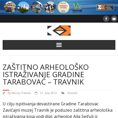
Skip
to
content
ZAŠTITNO ARHEOLOŠKO
ISTRAŽIVANJE GRADINE
TARABOVAC – TRAVNIK
By
Muzej Travnik
31. Jula 2012.
Novosti
U cilju ispitivanja devastirane Gradine Tarabovac
Zavičajni muzej Travnik je poduzeo zaštitna arheološka
istraživanja koja vodi dipl. arheolog Ajla Sejfuli iz