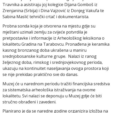
Travnika a asistiraju joj kolegice Dijana Gomboš iz
Zrenjanina (Srbija) i Dina Vajzović iz Donjeg Vakufa te
Sabina Maslić tehnički crtač i dokumentarista.
Probna sonda koja je otvorena na mjestu gdje su
mještani uzimali zemlju za cvijeće potvrdila je
pretpostavke i informacije iz Arheološkog leksikona o
lokalitetu Gradina na Tarabovcu. Pronađena je keramika
kasnog bronzanog doba ukrašena u maniru
srednjobosanske kulturne grupe. Nalazi iz ranog
željeznog doba, rimskog i srednjovjekovnog perioda,
ukazuju na kontinuitet naseljavanja ovoga prostora koji
se nije prekidao praktično sve do danas.
Muzej će u narednom periodu tražiti financijska sredstva
za sistematska arheološka istraživanja na ovome
lokalitetu. Svi nalazi se deponuju u Muzej gdje će biti
stručno obrađeni i zavedeni.
Planirano je da se naredne godine organizira izložba na