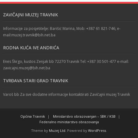
ZAVIČAJNI MUZEJ TRAVNIK
Informacije za posjetitelje: Barišić Marina, Mob: +387 61 821-746, e-
mail:muzej.travnik@bih.net.ba
RODNA KUĆA IVE ANDRIĆA
Enes Škrgo, kustos Zenjak bb 72270 Travnik Tel: +387 30 501-477 e-mail:
zavicajni.muzej@bih.net.ba
TVRĐAVA STARI GRAD TRAVNIK
Varoš bb Za sve dodatne informacije kontaktirati Zavičajni muzej Travnik
Općina Travnik
Ministarstvo obrazovanjan – SBK / KSB
Federalno ministarstvo obrazovanja
Theme by
Muzej Ltd
. Powered by
WordPress
.