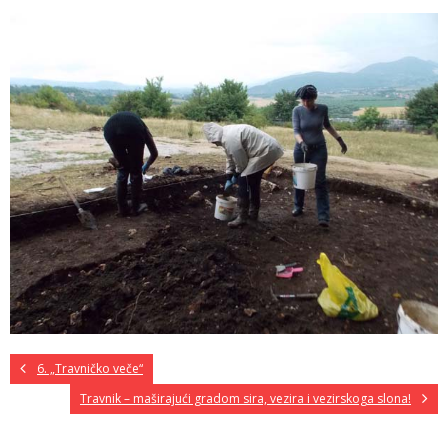
6. „Travničko veče“
Travnik – maširajući gradom sira, vezira i vezirskoga slona!