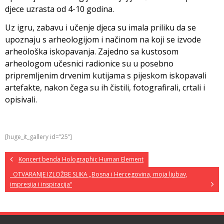
djece uzrasta od 4-10 godina.
Uz igru, zabavu i učenje djeca su imala priliku da se
upoznaju s arheologijom i načinom na koji se izvode
arheološka iskopavanja. Zajedno sa kustosom
arheologom učesnici radionice su u posebno
pripremljenim drvenim kutijama s pijeskom iskopavali
artefakte, nakon čega su ih čistili, fotografirali, crtali i
opisivali.
[huge_it_gallery id=”25”]
Koncert benda Holographic Human Element
OTVARANJE IZLOŽBE SLIKA „Bosna i Hercegovina, moja ljubav,
impresija i inspiracija“