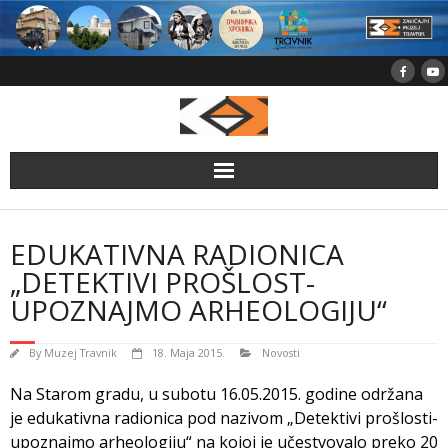
Skip
to
content
EDUKATIVNA RADIONICA
„DETEKTIVI PROŠLOST-
UPOZNAJMO ARHEOLOGIJU“
By
Muzej Travnik
18. Maja 2015.
Novosti
Na Starom gradu, u subotu 16.05.2015. godine održana
je edukativna radionica pod nazivom „Detektivi prošlosti-
upoznajmo arheologiju“ na kojoj je učestvovalo preko 20