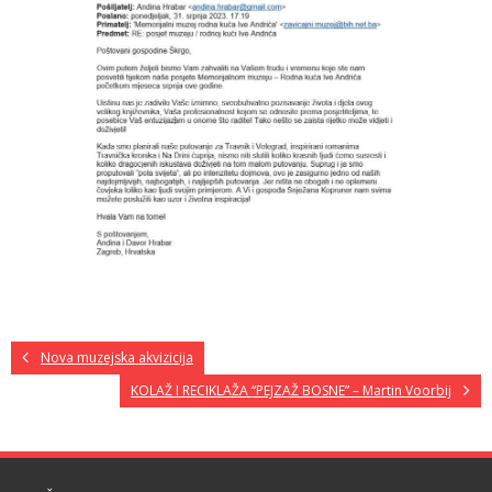
Nova muzejska akvizicija
KOLAŽ I RECIKLAŽA “PEJZAŽ BOSNE” – Martin Voorbij