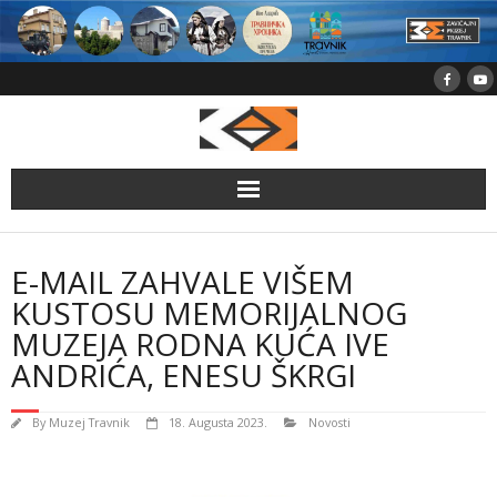
Skip
to
content
E-MAIL ZAHVALE VIŠEM
KUSTOSU MEMORIJALNOG
MUZEJA RODNA KUĆA IVE
ANDRIĆA, ENESU ŠKRGI
By
Muzej Travnik
18. Augusta 2023.
Novosti