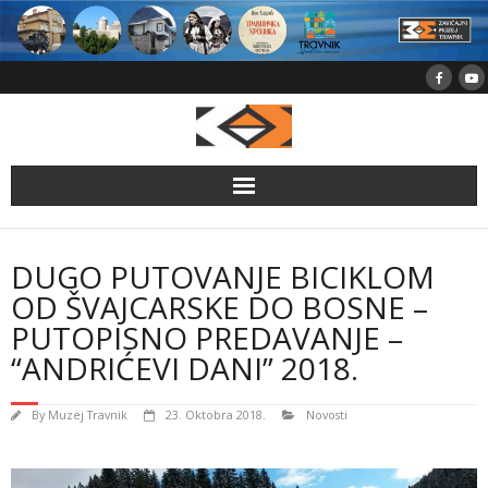
Skip
to
content
DUGO PUTOVANJE BICIKLOM
OD ŠVAJCARSKE DO BOSNE –
PUTOPISNO PREDAVANJE –
“ANDRIĆEVI DANI” 2018.
By
Muzej Travnik
23. Oktobra 2018.
Novosti