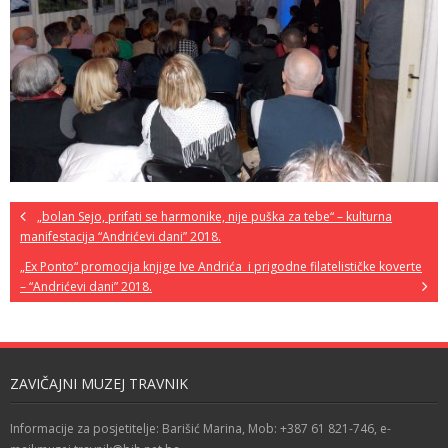
„bolan Sejo, prifati se harmonike, nije puška za tebe“ – kulturna
manifestacija “Andrićevi dani” 2018.
„Ex Ponto“ promocija knjige Ive Andrića i prigodne filatelističke koverte
– “Andrićevi dani” 2018.
ZAVIČAJNI MUZEJ TRAVNIK
Informacije za posjetitelje: Barišić Marina, Mob: +387 61 821-746, e-