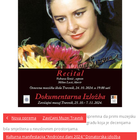
spremna da primi muzejsku
Nova oprema
Zavičajni Muzej Travnik
građu koja je decenijama
bila smještena u neuslovnim prostorijama.
Kulturna manifestacija “Andrićevi dani 2024.” Donatorska izložba