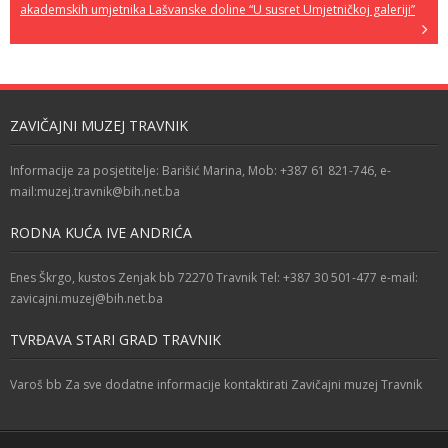
akademskih umjetnika Lašvanske doline “U susret Umjetničkoj galeriji”
ZAVIČAJNI MUZEJ TRAVNIK
Informacije za posjetitelje: Barišić Marina, Mob: +387 61 821-746, e-
mail:muzej.travnik@bih.net.ba
RODNA KUĆA IVE ANDRIĆA
Enes Škrgo, kustos Zenjak bb 72270 Travnik Tel: +387 30 501-477 e-mail:
zavicajni.muzej@bih.net.ba
TVRĐAVA STARI GRAD TRAVNIK
Varoš bb Za sve dodatne informacije kontaktirati Zavičajni muzej Travnik