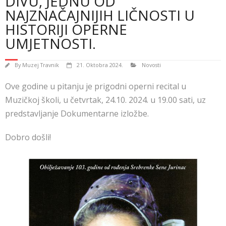
DIVU, JEDNU OD
NAJZNAČAJNIJIH LIČNOSTI U
HISTORIJI OPERNE
UMJETNOSTI.
By
Muzej Travnik
21. Oktobra 2024.
Novosti
Ove godine u pitanju je prigodni operni recital u
Muzičkoj školi, u četvrtak, 24.10. 2024. u 19.00 sati, uz
predstavljanje Dokumentarne izložbe.
Dobro došli!