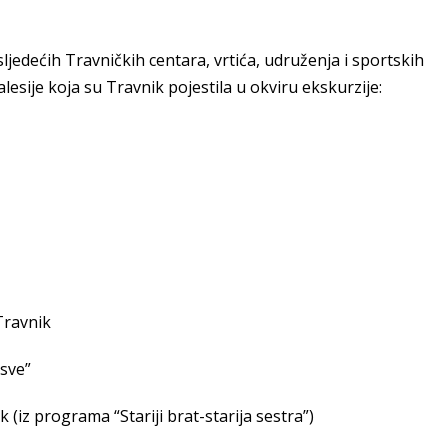
sljedećih Travničkih centara, vrtića, udruženja i sportskih
lesije koja su Travnik pojestila u okviru ekskurzije:
Travnik
 sve”
 (iz programa “Stariji brat-starija sestra”)