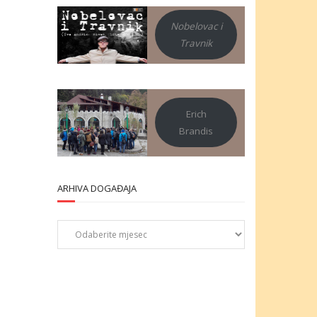
Nobelovac i
Travnik
Erich
Brandis
ARHIVA DOGAĐAJA
Arhiva
događaja