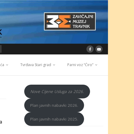
ića
Tvrđava Stari grad
Parni voz “Ćiro”
Nove Cijene Usluga za 2026.
Plan javnih nabavki 2026.
Plan javnih nabavki 2025.
a