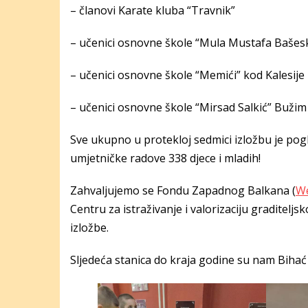
– članovi Karate kluba “Travnik”
– učenici osnovne škole “Mula Mustafa Bašesk
– učenici osnovne škole “Memići” kod Kalesije
– učenici osnovne škole “Mirsad Salkić” Bužim
Sve ukupno u protekloj sedmici izložbu je pogl
umjetničke radove 338 djece i mladih!
Zahvaljujemo se Fondu Zapadnog Balkana (
We
Centru za istraživanje i valorizaciju graditeljsk
izložbe.
Sljedeća stanica do kraja godine su nam Bihać 