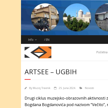
Skip
to
content
Info
/ EN
Početna
ARTSEE – UGBIH
By
Muzej Travnik
25. Juna 2024.
Novosti
Drugi ciklus muzejsko-obrazovnih aktivnosti 
Bogdana Bogdanovića pod nazivom “Večito”, re