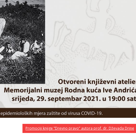
Promociji knjige ”Drevno pravo” autora prof. dr. Dževada Drine