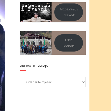
Nobelovac i
Travnik
Erich
Brandis
ARHIVA DOGAĐAJA
Arhiva
događaja