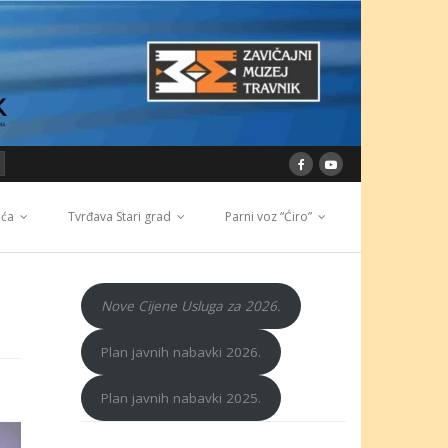
ića
Tvrđava Stari grad
Parni voz “Ćiro”
Nove Cijene Usluga za 2026.
Plan javnih nabavki 2026.
Plan javnih nabavki 2025.