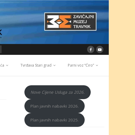
ića
Tvrđava Stari grad
Parni voz “Ćiro”
Nove Cijene Usluga za 2026.
Plan javnih nabavki 2026.
Plan javnih nabavki 2025.