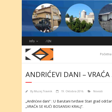
Skip
to
content
Info
/ EN
Početna
ANDRIĆEVI DANI – VRAĆA 
By
Muzej Travnik
19. Oktobra 2016.
Novosti
„Andrićevi dani“ : U Barutani tvrđave Stari grad odr
„VRAĆA SE KUĆI BOSANSKI KRALJ“.