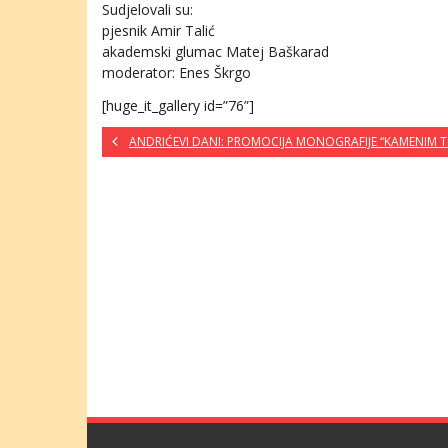
Sudjelovali su:
pjesnik Amir Talić
akademski glumac Matej Baškarad
moderator: Enes Škrgo
[huge_it_gallery id=”76”]
ANDRIĆEVI DANI: PROMOCIJA MONOGRAFIJE “KAMENIM 