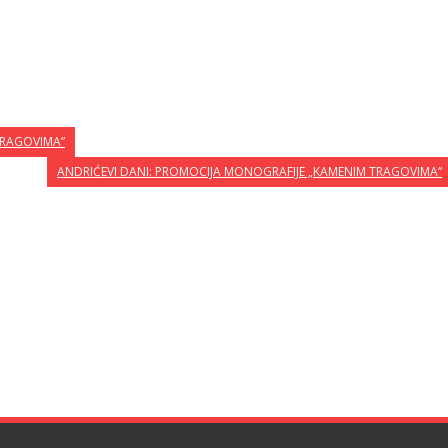
TRAGOVIMA”
ANDRIĆEVI DANI: PROMOCIJA MONOGRAFIJE „KAMENIM TRAGOVIMA“