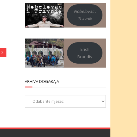
Nobelovac i
Travnik
Erich
Brandis
ARHIVA DOGAĐAJA
Arhiva
događaja