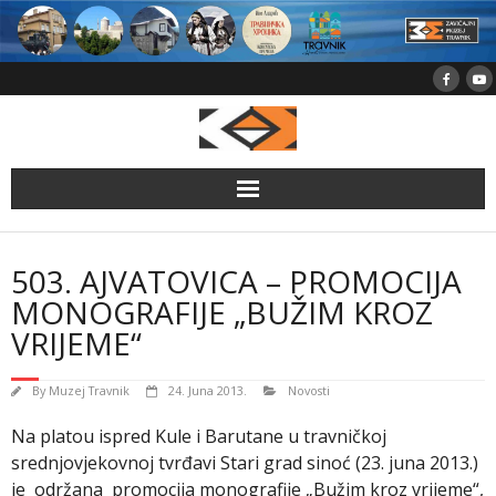
Skip
to
content
503. AJVATOVICA – PROMOCIJA
MONOGRAFIJE „BUŽIM KROZ
VRIJEME“
By
Muzej Travnik
24. Juna 2013.
Novosti
Na platou ispred Kule i Barutane u travničkoj
srednjovjekovnoj tvrđavi Stari grad sinoć (23. juna 2013.)
je održana promocija monografije „Bužim kroz vrijeme“,