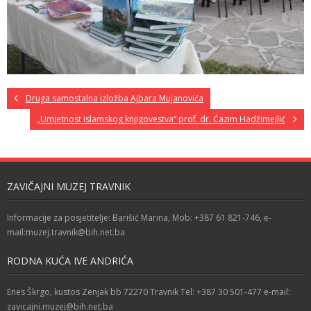
Druga samostalna izložba Ajbara Mujanovića
„Umjetnost islamskog knjigovestva“ prof. dr. Ćazim Hadžimejlić
ZAVIČAJNI MUZEJ TRAVNIK
Informacije za posjetitelje: Barišić Marina, Mob: +387 61 821-746, e-
mail:muzej.travnik@bih.net.ba
RODNA KUĆA IVE ANDRIĆA
Enes Škrgo, kustos Zenjak bb 72270 Travnik Tel: +387 30 501-477 e-mail:
zavicajni.muzej@bih.net.ba