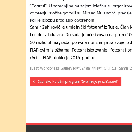
“Portreti”. U saradnji sa muzejom Izložbu su organizoval
otvorenju izložbe govorili su Mirsad Mujanović, predsje
koji je izložbu proglasio otvorenom.
Samir Zahirović je umjetnički fotograf iz Tuzle. Član 
Lucido iz Lukavca. Do sada je učestvovao na preko 100 k
30 različitih nagrada, pohvala i priznanja za svoje r
FIAP-ovim izložbama. Fotografsko zvanje “fotograf p
(Artist FIAP) dobio je 2016. godine.
[Best_Wordpress_Gallery id=”52” gal_title=”PORTRETI_Samir_Z
Scensko kolažni program “Sve moje je iz Bosne!”