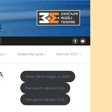
ića
Tvrđava Stari grad
Parni voz “Ćiro”
A
Nove Cijene Usluga za 2026.
Plan javnih nabavki 2026.
Plan javnih nabavki 2025.