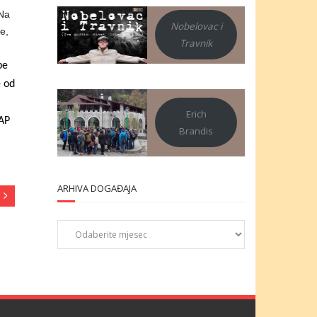
 Na
Nobelovac i
e,
Travnik
pe
e od
a
Erich
IAP
Brandis
ARHIVA DOGAĐAJA
Arhiva
događaja