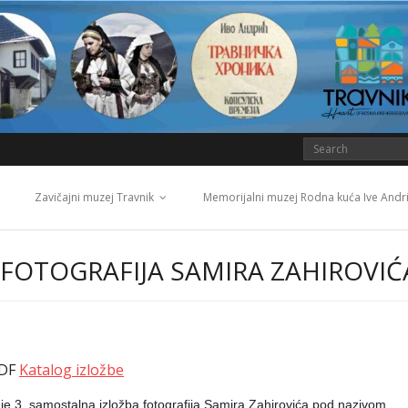
Zavičajni muzej Travnik
Memorijalni muzej Rodna kuća Ive Andr
 FOTOGRAFIJA SAMIRA ZAHIROVIĆ
DF
Katalog izložbe
e 3. samostalna izložba fotografija Samira Zahirovića pod nazivom