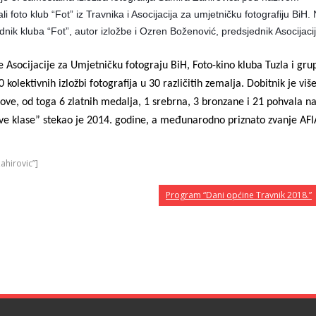
i foto klub “Fot” iz Travnika i Asocijacija za umjetničku fotografiju BiH.
dnik kluba “Fot”, autor izložbe i Ozren Boženović, predsjednik Asocijacij
je Asocijacije za Umjetničku fotograju BiH, Foto-kino kluba Tuzla i gru
olektivnih izložbi fotografija u 30 različitih zemalja. Dobitnik je viš
adove, od toga 6 zlatnih medalja, 1 srebrna, 3 bronzane i 21 pohvala n
rve klase” stekao je 2014. godine, a međunarodno priznato zvanje AF
ahirovic”]
Program “Dani općine Travnik 2018.”