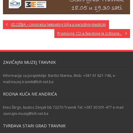
IZLOŽBA – Upotreba ljekovitog bilja u narodnoj medicini
Promocija_CD-a Sve moje je iz Bosne…
ZAVIČAJNI MUZEJ TRAVNIK
Informacije za posjetitelje: Barišić Marina, Mob: +387 61 821-746, e-
mail:muzej.travnik@bih.net.ba
RODNA KUĆA IVE ANDRIĆA
Enes Škrgo, kustos Zenjak bb 72270 Travnik Tel: +387 30 501-477 e-mail:
zavicajni.muzej@bih.net.ba
TVRĐAVA STARI GRAD TRAVNIK