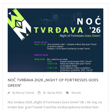
NOĆ TVRĐAVA 2026 „NIGHT OF FORTRESSES GOES
GREEN“
By
Muzej Travnik
30. Aprila 2026.
Novosti
Noć tvrđava 2026 „Night of Fortresses Goes Green“ 08. i 09. maj, na
tvrđavi Stari grad Travnik Travnička srednjovjekovna tvrđava Stari