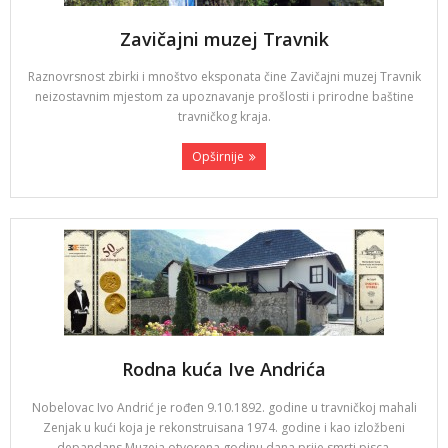
Zavičajni muzej Travnik
Raznovrsnost zbirki i mnoštvo eksponata čine Zavičajni muzej Travnik
neizostavnim mjestom za upoznavanje prošlosti i prirodne baštine
travničkog kraja.
Opširnije
Rodna kuća Ive Andrića
Nobelovac Ivo Andrić je rođen 9.10.1892. godine u travničkoj mahali
Zenjak u kući koja je rekonstruisana 1974. godine i kao izložbeni
depandans Muzeja otvorena godinu dana prije smrti pisca.