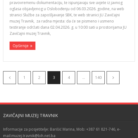
pravovremenu dokumentaciju, te ispunjavaju sve uvjete iz javnog
oglasa objavljenog u Oslobođenju od 06.03.2026. godine, na web
stranici Službe za zapošljavanje SBK, te web stranici JU Zavičajni
muzej Travnik, za radna mjesta: da će se pismeno i usmeno
testiranje održati dana 02.04.2026. g. u 10:00 sati u prostorijama JU
Zavičajni muzej Travnik,
Opširnije
1
2
3
4
…
140
ZAVIČAJNI MUZEJ TRAVNIK
Informacije za posjetitelje: Barišić Marina, Mob: +387 61 821-746, e-
mail:muzej.travnik@bih.net.ba