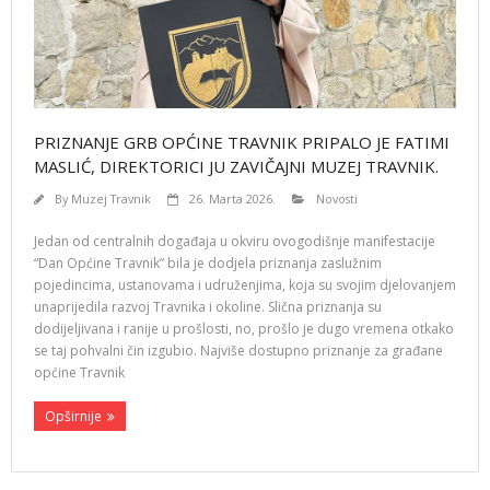
PRIZNANJE GRB OPĆINE TRAVNIK PRIPALO JE FATIMI
MASLIĆ, DIREKTORICI JU ZAVIČAJNI MUZEJ TRAVNIK.
By
Muzej Travnik
26. Marta 2026.
Novosti
Jedan od centralnih događaja u okviru ovogodišnje manifestacije
“Dan Općine Travnik” bila je dodjela priznanja zaslužnim
pojedincima, ustanovama i udruženjima, koja su svojim djelovanjem
unaprijedila razvoj Travnika i okoline. Slična priznanja su
dodijeljivana i ranije u prošlosti, no, prošlo je dugo vremena otkako
se taj pohvalni čin izgubio. Najviše dostupno priznanje za građane
općine Travnik
Opširnije