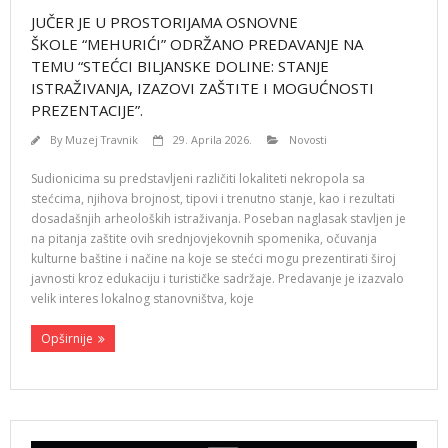
JUČER JE U PROSTORIJAMA OSNOVNE
ŠKOLE “MEHURIĆI” ODRŽANO PREDAVANJE NA
TEMU “STEĆCI BILJANSKE DOLINE: STANJE
ISTRAŽIVANJA, IZAZOVI ZAŠTITE I MOGUĆNOSTI
PREZENTACIJE”.
By
Muzej Travnik
29. Aprila 2026.
Novosti
Sudionicima su predstavljeni različiti lokaliteti nekropola sa
stećcima, njihova brojnost, tipovi i trenutno stanje, kao i rezultati
dosadašnjih arheoloških istraživanja. Poseban naglasak stavljen je
na pitanja zaštite ovih srednjovjekovnih spomenika, očuvanja
kulturne baštine i načine na koje se stećci mogu prezentirati široj
javnosti kroz edukaciju i turističke sadržaje. Predavanje je izazvalo
velik interes lokalnog stanovništva, koje
Opširnije