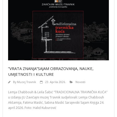
”VRATA ZNANJA”SAJAM OBRAZOVANJA, NAUKE,
UMJETNOSTI I KULTURE
By
Muzej Travnik
23. Aprila 2026.
Novosti
Lemja Chabbouh & Leila Šabić “TRADICIONALNA TRAVNIČKA KUĆA”
u izdanju JU Zavičajni muzej Travnik sudjelovali: Lemja Chabbouh
Akšamija, Fatima Maslić, Sabina Maslić Sarajevski Sajam Knjiga 24.
april 2026. Foto: Halid Kuburović