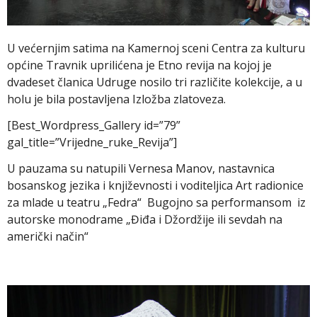
U većernjim satima na Kamernoj sceni Centra za kulturu
općine Travnik uprilićena je Etno revija na kojoj je
dvadeset članica Udruge nosilo tri različite kolekcije, a u
holu je bila postavljena Izložba zlatoveza.
[Best_Wordpress_Gallery id=”79”
gal_title=”Vrijedne_ruke_Revija”]
U pauzama su natupili Vernesa Manov, nastavnica
bosanskog jezika i književnosti i voditeljica Art radionice
za mlade u teatru „Fedra“ Bugojno sa performansom iz
autorske monodrame „Điđa i Džordžije ili sevdah na
američki način“