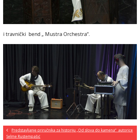
i travnički bend „ Mustra Orchestra“.
Predstavljanje priručnika za historiju „Od slova do kamena“ autorice
Selme Rustempašić