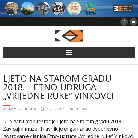
Skip
to
content
LJETO NA STAROM GRADU
2018. – ETNO-UDRUGA
„VRIJEDNE RUKE“ VINKOVCI
By
Muzej Travnik
4. Jula 2018.
Novosti
U okviru manifestacije Ljeto na Starom gradu 2018.
Zavičajni muzej Travnik je organizirao dvodnevno
gostovanje članica Etno-udruge „Vrijedne ruke“ Vinkovci.