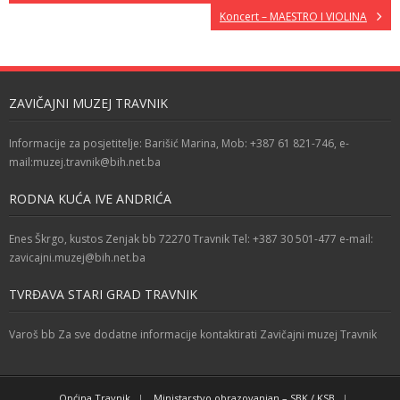
Koncert – MAESTRO I VIOLINA
ZAVIČAJNI MUZEJ TRAVNIK
Informacije za posjetitelje: Barišić Marina, Mob: +387 61 821-746, e-
mail:muzej.travnik@bih.net.ba
RODNA KUĆA IVE ANDRIĆA
Enes Škrgo, kustos Zenjak bb 72270 Travnik Tel: +387 30 501-477 e-mail:
zavicajni.muzej@bih.net.ba
TVRĐAVA STARI GRAD TRAVNIK
Varoš bb Za sve dodatne informacije kontaktirati Zavičajni muzej Travnik
Općina Travnik
Ministarstvo obrazovanjan – SBK / KSB