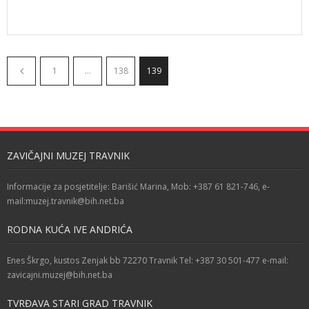
1
…
138
139
ZAVIČAJNI MUZEJ TRAVNIK
Informacije za posjetitelje: Barišić Marina, Mob: +387 61 821-746, e-
mail:muzej.travnik@bih.net.ba
RODNA KUĆA IVE ANDRIĆA
Enes Škrgo, kustos Zenjak bb 72270 Travnik Tel: +387 30 501-477 e-mail:
zavicajni.muzej@bih.net.ba
TVRĐAVA STARI GRAD TRAVNIK