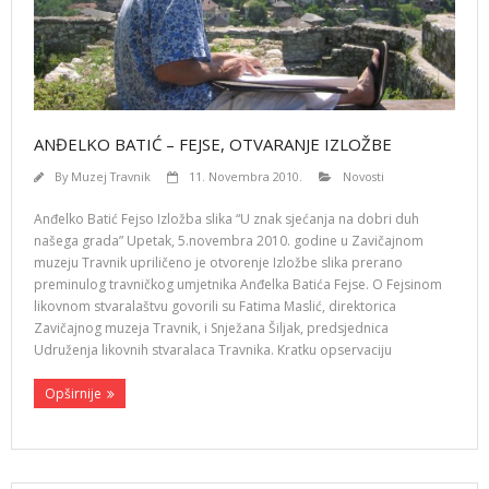
ANĐELKO BATIĆ – FEJSE, OTVARANJE IZLOŽBE
By
Muzej Travnik
11. Novembra 2010.
Novosti
Anđelko Batić Fejso Izložba slika “U znak sjećanja na dobri duh
našega grada” Upetak, 5.novembra 2010. godine u Zavičajnom
muzeju Travnik upriličeno je otvorenje Izložbe slika prerano
preminulog travničkog umjetnika Anđelka Batića Fejse. O Fejsinom
likovnom stvaralaštvu govorili su Fatima Maslić, direktorica
Zavičajnog muzeja Travnik, i Snježana Šiljak, predsjednica
Udruženja likovnih stvaralaca Travnika. Kratku opservaciju
Opširnije