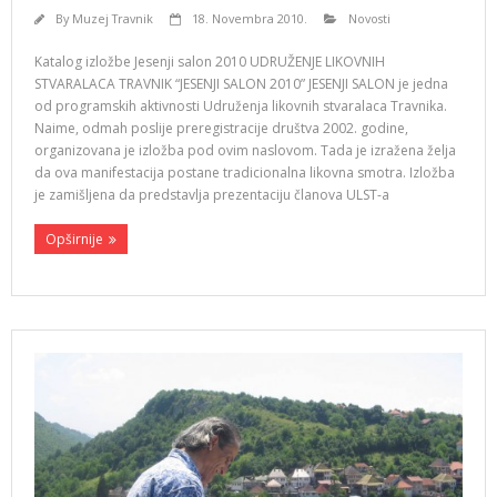
By
Muzej Travnik
18. Novembra 2010.
Novosti
Katalog izložbe Jesenji salon 2010 UDRUŽENJE LIKOVNIH
STVARALACA TRAVNIK “JESENJI SALON 2010” JESENJI SALON je jedna
od programskih aktivnosti Udruženja likovnih stvaralaca Travnika.
Naime, odmah poslije preregistracije društva 2002. godine,
organizovana je izložba pod ovim naslovom. Tada je izražena želja
da ova manifestacija postane tradicionalna likovna smotra. Izložba
je zamišljena da predstavlja prezentaciju članova ULST-a
Opširnije