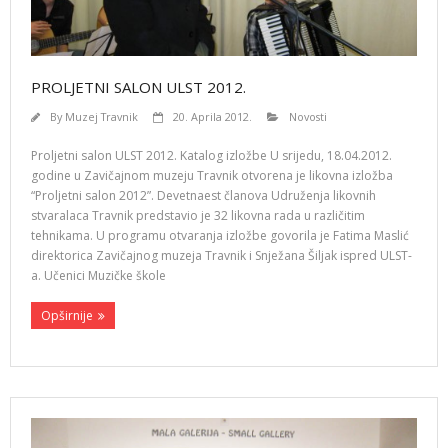
PROLJETNI SALON ULST 2012.
By
Muzej Travnik
20. Aprila 2012.
Novosti
Proljetni salon ULST 2012. Katalog izložbe U srijedu, 18.04.2012.
godine u Zavičajnom muzeju Travnik otvorena je likovna izložba
“Proljetni salon 2012”. Devetnaest članova Udruženja likovnih
stvaralaca Travnik predstavio je 32 likovna rada u različitim
tehnikama. U programu otvaranja izložbe govorila je Fatima Maslić
direktorica Zavičajnog muzeja Travnik i Snježana Šiljak ispred ULST-
a. Učenici Muzičke škole
Opširnije