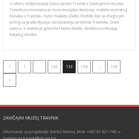
U okviru obilježavanja Dana općine Travnik u Zavičajnom muzeju
Travnik promovisana je nova muzejska akvizicija- maketa vezirskog
Konaka u Travniku. Autor makete Zlatko Hodnik dao je dragocjen
prilog za građu Muzeja i proučavanju prošlosti Travniika. Osim
autora, o maketi je govorila Fatima Maslić, direktorica Muzeja.
Katalog izložbe
1
…
132
133
134
…
139
ZAVIČAJNI MUZEJ TRAVNIK
Informacije za posjetitelje: Barišić Marina, Mob: +387 61 821-746, e-
mail:muzej.travnik@bih.net.ba