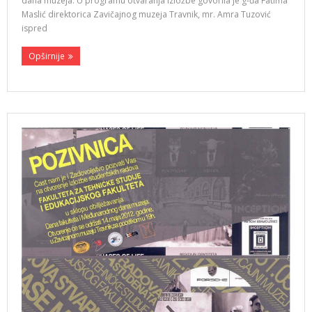
dana muzeja. U programu otvaranja izložbe govorila je g-đa Fatima
Maslić direktorica Zavičajnog muzeja Travnik, mr. Amra Tuzović
ispred
Opširnije