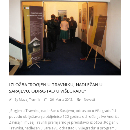
IZLOŽBA “ROGJEN U TRAVNIKU, NADLEŽAN U
SARAJEVU, ODRASTAO U VIŠEGRADU”
By
Muzej Travnik
26. Marta 2012.
Novosti
„Rogjen u Travniku, nadležan u Sarajevu, odrastao u Višegradu“ U
povodu obilježavanja obljetnice 120 godina od rođenja Ive Andrića
Zavičajni muzej Travnik premijerno je predstavio izložbu „Rogjen u
Travniku, nadležan u Sarajevu, odrastao u Višegradu“ u programu