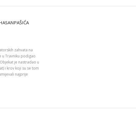
HASANPAŠIĆA
atorskih zahvata na
e u Travniku podigao
 Objekat je nastradao u
t) i krov koji su se tom
mijevali najprije