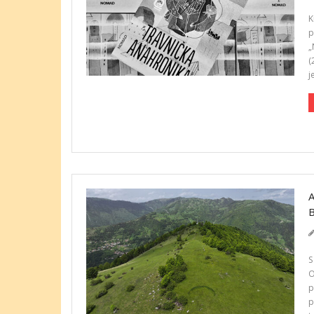
K
p
„
(
j
S
O
p
p