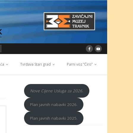
ića
Tvrđava Stari grad
Parni voz “Ćiro”
Nove Cijene Usluga za 2026.
Plan javnih nabavki 2026.
Plan javnih nabavki 2025.