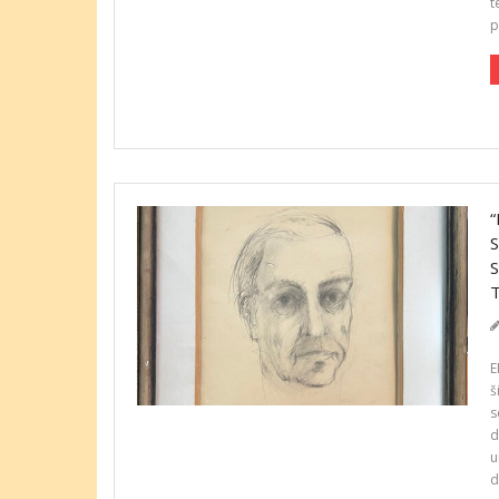
t
p
E
š
s
d
u
d