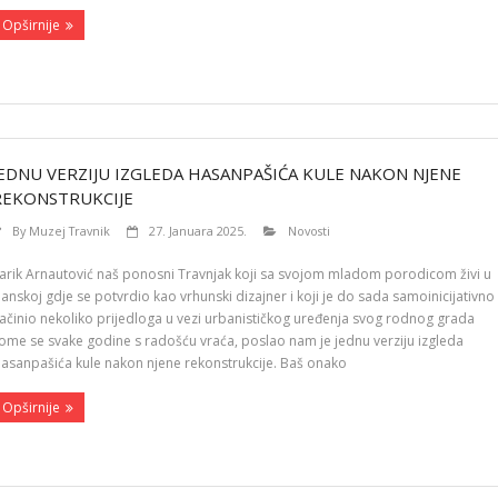
Opširnije
JEDNU VERZIJU IZGLEDA HASANPAŠIĆA KULE NAKON NJENE
REKONSTRUKCIJE
By
Muzej Travnik
27. Januara 2025.
Novosti
arik Arnautović naš ponosni Travnjak koji sa svojom mladom porodicom živi u
anskoj gdje se potvrdio kao vrhunski dizajner i koji je do sada samoinicijativno
ačinio nekoliko prijedloga u vezi urbanističkog uređenja svog rodnog grada
ome se svake godine s radošću vraća, poslao nam je jednu verziju izgleda
asanpašića kule nakon njene rekonstrukcije. Baš onako
Opširnije