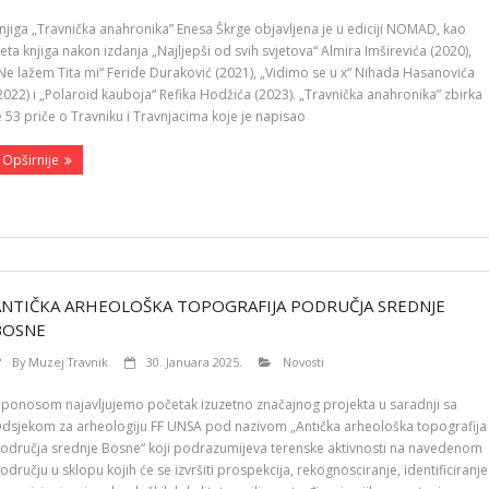
njiga „Travnička anahronika” Enesa Škrge objavljena je u ediciji NOMAD, kao
eta knjiga nakon izdanja „Najljepši od svih svjetova“ Almira Imširevića (2020),
Ne lažem Tita mi“ Feride Duraković (2021), „Vidimo se u x“ Nihada Hasanovića
2022) i „Polaroid kauboja“ Refika Hodžića (2023). „Travnička anahronika” zbirka
e 53 priče o Travniku i Travnjacima koje je napisao
Opširnije
ANTIČKA ARHEOLOŠKA TOPOGRAFIJA PODRUČJA SREDNJE
BOSNE
By
Muzej Travnik
30. Januara 2025.
Novosti
 ponosom najavljujemo početak izuzetno značajnog projekta u saradnji sa
dsjekom za arheologiju FF UNSA pod nazivom „Antička arheološka topografija
odručja srednje Bosne“ koji podrazumijeva terenske aktivnosti na navedenom
odručju u sklopu kojih će se izvršiti prospekcija, rekognosciranje, identificiranje