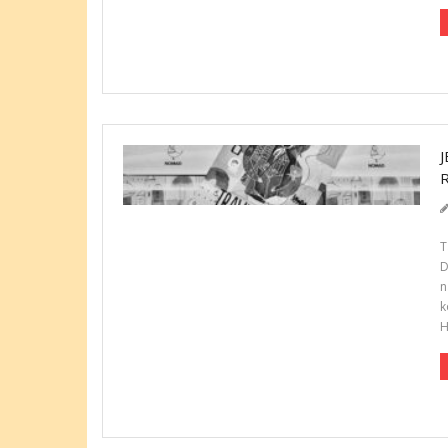
T
D
n
k
H