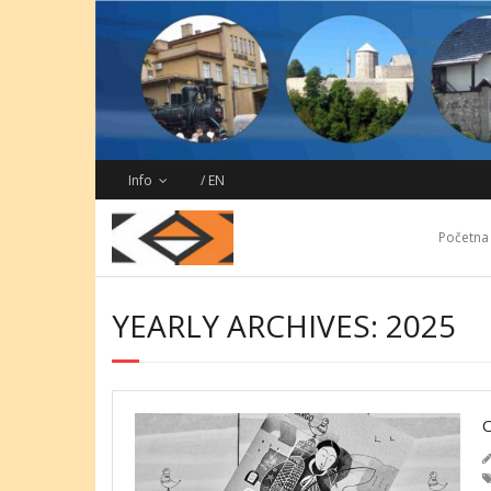
Skip
to
content
Info
/ EN
Početna
YEARLY ARCHIVES: 2025