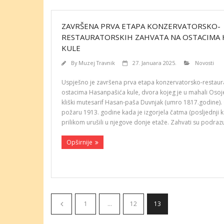
ZAVRŠENA PRVA ETAPA KONZERVATORSKO-
RESTAURATORSKIH ZAHVATA NA OSTACIMA 
KULE
By
Muzej Travnik
27. Januara 2025.
Novosti
Uspješno je završena prva etapa konzervatorsko-restaur
ostacima Hasanpašića kule, dvora kojeg je u mahali Osoj
kliški mutesarif Hasan-paša Duvnjak (umro 1817.godine).
požaru 1913. godine kada je izgorjela čatma (posljednji ka
prilikom urušili u njegove donje etaže. Zahvati su podrazu
Opširnije
1
…
12
13