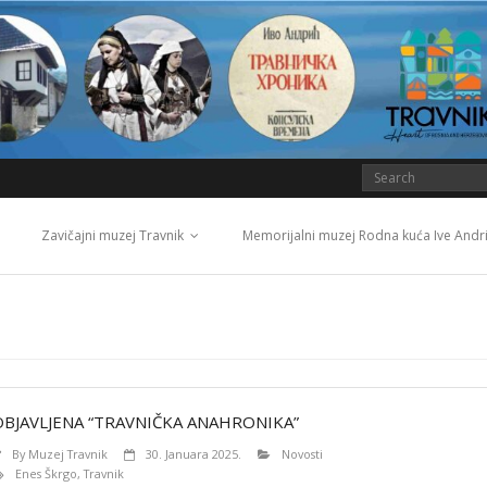
Zavičajni muzej Travnik
Memorijalni muzej Rodna kuća Ive Andr
OBJAVLJENA “TRAVNIČKA ANAHRONIKA”
By
Muzej Travnik
30. Januara 2025.
Novosti
Enes Škrgo
,
Travnik