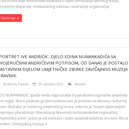
e pozicioniranje arheoloških lokaliteta s ciljem utvrđivanja njihovog stanja,
rostorne disperzije, međusobnog odnosa i unutrašnje organizacije.
Opširnije
“PORTRET IVE ANDRIĆA”, DJELO EDINA NUMANKADIĆA SA
SVOJERUČNIM ANDRIĆEVIM POTPISOM, OD DANAS JE POSTALO
SASTAVNIM DIJELOM UMJETNIČKE ZBIRKE ZAVIČAJNOG MUZEJA
TRAVNIK.
By
Muzej Travnik
29. Januara 2025.
Novosti
DO NUMANKADIĆ spada među najpoznatije bosanskohercegovačke umjetnike
ire regije. Skoro pedeset godina kontinuirano je prisutan na likovnoj i kulturnoj
ceni. Stvaralac je osobnog umjetničkog izraza, neko ko je “svojim djelovanjem
oprinjeo pluralizaciji i liberalizaciji likovnosti na bosanskohercegovačkoj
mjetničkoj sceni”. Jedan je od osnivača i stalni savjetnik kolekcije Ars Aevi. Bio je
irektor Olimpijskog muzeja u