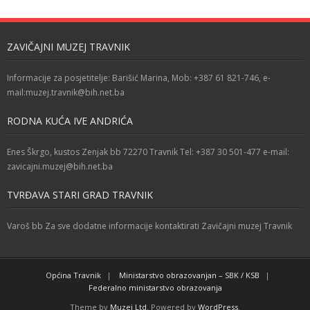
ZAVIČAJNI MUZEJ TRAVNIK
Informacije za posjetitelje: Barišić Marina, Mob: +387 61 821-746, e-
mail:muzej.travnik@bih.net.ba
RODNA KUĆA IVE ANDRIĆA
Enes Škrgo, kustos Zenjak bb 72270 Travnik Tel: +387 30 501-477 e-mail:
zavicajni.muzej@bih.net.ba
TVRĐAVA STARI GRAD TRAVNIK
Varoš bb Za sve dodatne informacije kontaktirati Zavičajni muzej Travnik
Općina Travnik
Ministarstvo obrazovanjan – SBK / KSB
Federalno ministarstvo obrazovanja
Theme by
Muzej Ltd
. Powered by
WordPress
.