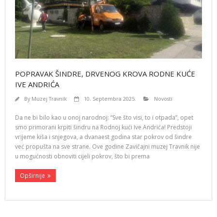
POPRAVAK ŠINDRE, DRVENOG KROVA RODNE KUĆE
IVE ANDRIĆA
By
Muzej Travnik
10. Septembra 2025.
Novosti
Da ne bi bilo kao u onoj narodnoj: “Sve što visi, to i otpada”, opet
smo primorani krpiti šindru na Rodnoj kući Ive Andrića! Predstoji
vrijeme kiša i snjegova, a dvanaest godina star pokrov od šindre
već propušta na sve strane. Ove godine Zavičajni muzej Travnik nije
u mogućnosti obnoviti cijeli pokrov, što bi prema
Opširnije